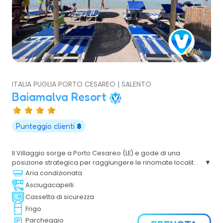
ITALIA PUGLIA PORTO CESAREO | SALENTO
Baiamalva Resort
Punteggio clienti
8
Il Villaggio sorge a Porto Cesareo (LE) e gode di una
posizione strategica per raggiungere le rinomate località
di Gallipoli e le marine di Ugento. Il Mare, il Sole,
Aria condizionata
l'accoglienza cordiale renderanno piacevoli le tue
Asciugacapelli
vacanze nel Salento.
Cassetta di sicurezza
Frigo
Parcheggio