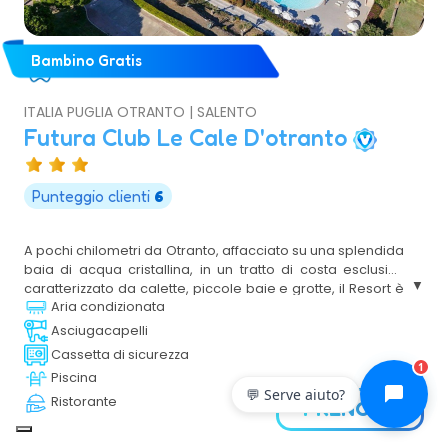
Bambino Gratis
ITALIA PUGLIA OTRANTO | SALENTO
Futura Club Le Cale D'otranto
Punteggio clienti
6
A pochi chilometri da Otranto, affacciato su una splendida
baia di acqua cristallina, in un tratto di costa esclusivo
caratterizzato da calette, piccole baie e grotte, il Resort è
Aria condizionata
un piccolo paradiso nel cuore del Salento. Progettato
dall'architetto Gae Aulenti, interamente costruito in pietra
Asciugacapelli
leccese, si compone di costruzioni a 1 o 2 piani immerse
Cassetta di sicurezza
nella macchia mediterranea e collegate tra loro da
1
Piscina
vialetti e piazzette.
💬 Serve aiuto?
Ristorante
PRENOTA