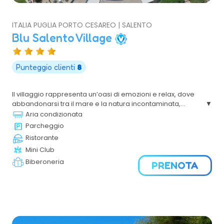
ITALIA PUGLIA PORTO CESAREO | SALENTO
Blu Salento Village
Punteggio clienti
8
Il villaggio rappresenta un’oasi di emozioni e relax, dove
abbandonarsi tra il mare e la natura incontaminata,
godendo della bellezza dei dintorni, tra la storia e le
Aria condizionata
leggende che avvolgono la costa.
Parcheggio
Ristorante
Mini Club
Biberoneria
PRENOTA