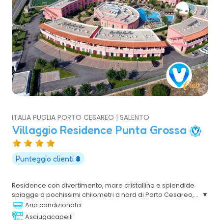
ITALIA PUGLIA PORTO CESAREO | SALENTO
Villaggio Residence Punta Grossa
Punteggio clienti
8
Residence con divertimento, mare cristallino e splendide
spiagge a pochissimi chilometri a nord di Porto Cesareo,
con appartamenti, ristorante, pizzeria, piscine, tennis,
Aria condizionata
calcetto, bowling, discoteca e animazione per bambini di
Asciugacapelli