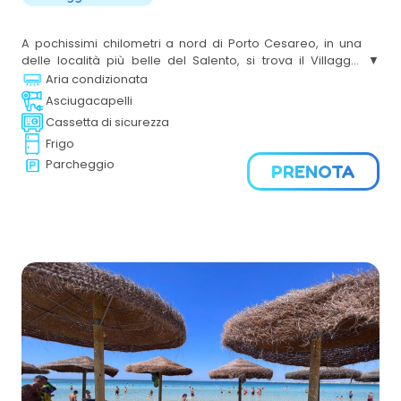
A pochissimi chilometri a nord di Porto Cesareo, in una
delle località più belle del Salento, si trova il Villaggio
turistico Punta Grossa. Posto direttamente sul Mar Ionio,
Aria condizionata
nell’area del Parco Marino di Porto Cesareo, il villaggio è
Asciugacapelli
completamente immerso nella natura, tra il bosco
Cassetta di sicurezza
dell’Arneo, il Parco di Castiglione e le aree protette Palude
Frigo
del Conte e Dune Costiere.
Parcheggio
PRENOTA