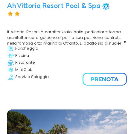
Ah Vittoria Resort Pool & Spa
Il Vittoria Resort è caratterizzato dalla particolare forma
architettonica a galeone e per la sua posizione centrale
nella famosa città marina di Otranto. E' adatto sia ai nuclei
Parcheggio
familiari per la loro vacanza mare, sia alla clientela
business in cerca di una location suggestiva in ogni
Piscina
periodo dell'anno.Essenziale ed intrigante nelle sue
Ristorante
strutture architettoniche, il Vittoria Resort si sviluppa su
Mini Club
spazi accuratamente coordinati, ampi ed armonici. La
Servizio Spiaggia
collocazione garantisce una sosta distensiva per
PRENOTA
riscoprire il piacere di un luogo da vivere, da respirare e
da raccontare