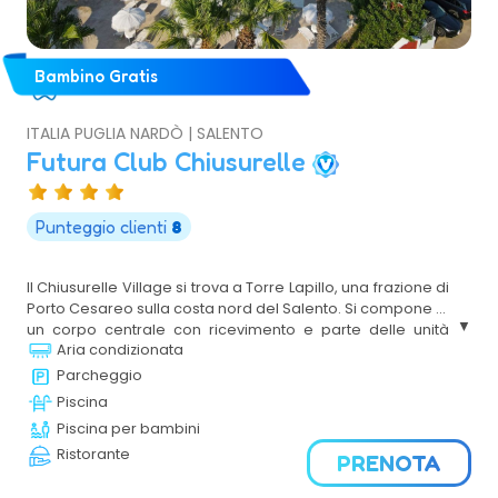
Bambino Gratis
ITALIA PUGLIA NARDÒ | SALENTO
Futura Club Chiusurelle
Punteggio clienti
8
Il Chiusurelle Village si trova a Torre Lapillo, una frazione di
Porto Cesareo sulla costa nord del Salento. Si compone di
un corpo centrale con ricevimento e parte delle unità
Aria condizionata
abitative, di villette a due piani disposte a schiera e di una
zona servizi e sportiva. Immerso nel fascino selvaggio
Parcheggio
della macchia mediterranea, in un ambiente nel quale la
Piscina
natura è ancora padrona, rappresenta la testimonianza
Piscina per bambini
del perfetto equilibrio tra i comfort di una moderna
Ristorante
struttura turistica e il paesaggio incontaminato e ricco
PRENOTA
d’incanto tipico del Salento. Dista 66 km dall'aeroporto di