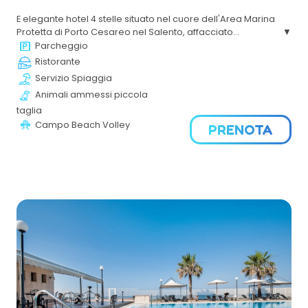
E elegante hotel 4 stelle situato nel cuore dell'Area Marina
Protetta di Porto Cesareo nel Salento, affacciato
direttamente su una spiaggia bianca attrezzata. Immerso
Parcheggio
in 12 ettari di bacini salati, di fronte all'Isola dei Conigli e
Ristorante
vicino alle Torri Normanne. Recentemente rinnovato, offre
Servizio Spiaggia
circa 60 camere in stile mediterraneo, ascensore un
Animali ammessi piccola
centro benessere "Body & Soul SPA", il ristorante "Deep
Blu" e un lido privato.
taglia
Campo Beach Volley
PRENOTA