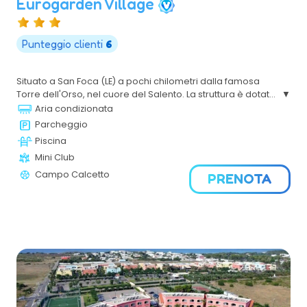
Eurogarden Village
Punteggio clienti
6
Situato a San Foca (LE) a pochi chilometri dalla famosa
Torre dell'Orso, nel cuore del Salento. La struttura è dotata
di una splendida piscina e di una gamma completa di
Aria condizionata
servizi dedicati alle famiglie e garantendo una vacanza di
Parcheggio
comfort e divertimento.
Piscina
Mini Club
Campo Calcetto
PRENOTA