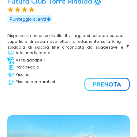
Futura Club Torre Rinalda
Punteggio clienti
8
Disposto su un unico livello, il villaggio si estende su una
superficie di circa nove ettari, direttamente sulla lunga
spiaggia di sabbia fine circondata da suggestive e
Aria condizionata
millenarie dune. L’architettura è caratterizzata dall’uso
delle tecniche e dei materiali tipici del luogo, intrecciando
Asciugacapelli
al bianco i più tenui colori del salento. Gli ampi spazi verdi,
Parcheggio
la varietà delle attività proposte, la particolare attenzione
Piscina
rivolta a bambini e ragazzi, lo rendono indicato alla
Piscina per bambini
vacanza di tutta la famiglia.
PRENOTA