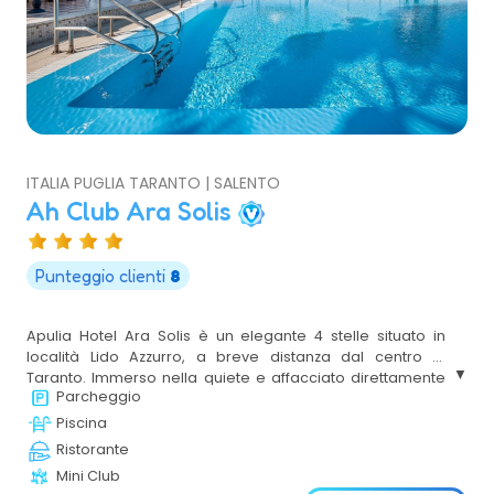
ITALIA PUGLIA TARANTO | SALENTO
Ah Club Ara Solis
Punteggio clienti
8
Apulia Hotel Ara Solis è un elegante 4 stelle situato in
località Lido Azzurro, a breve distanza dal centro di
Taranto. Immerso nella quiete e affacciato direttamente
Parcheggio
sul Golfo, è la scelta perfetta per chi cerca una vacanza di
relax in Puglia senza rinunciare alla comodità. La struttura
Piscina
offre accesso diretto al mare, una splendida piscina
Ristorante
panoramica e una posizione strategica per esplorare le
Mini Club
meraviglie della Magna Grecia e del Salento.