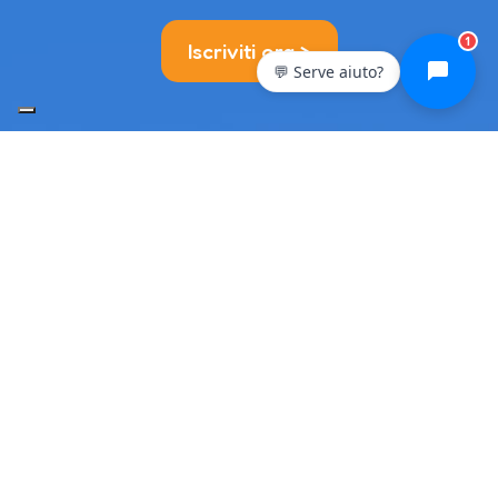
1
Iscriviti ora >
💬 Serve aiuto?