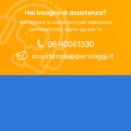
Hai bisogno di assistenza?
Non esitare a contattarci per assistenza
personalizzata. Siamo qui per te.
06 40061330
assistenza@iperviaggi.it