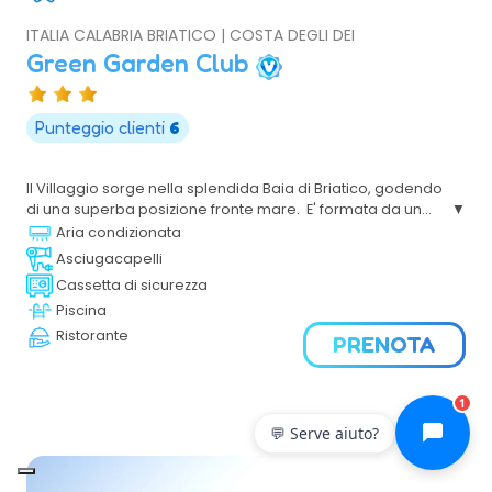
ITALIA CALABRIA BRIATICO | COSTA DEGLI DEI
Green Garden Club
Punteggio clienti
6
Il Villaggio sorge nella splendida Baia di Briatico, godendo
di una superba posizione fronte mare. E' formata da un
corpo centrale dove sono ubicati i vari servizi e da diverse
Aria condizionata
villette sparse in cui è possibile alloggiare in camere e in
Asciugacapelli
appartamenti.
Cassetta di sicurezza
Piscina
Ristorante
PRENOTA
1
💬 Serve aiuto?