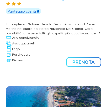
Punteggio clienti
6
Il complesso Solone Beach Resort è situato ad Ascea
Marina nel cuore del Parco Nazionale Del Cilento. Offre la
possibilità di vivere tutti gli aspetti più accattivanti del
Aria condizionata
territorio del Parco, dai suggestivi scavi archeologici di
Velia, l’antica Elea, a soli 350 metri, alle indimenticabili
Asciugacapelli
atmosfere naturali e ambientali contornate da un mare
Frigo
cristallino insignito ormai da molti anni dalla Bandiera Blu.
Parcheggio
Piscina
PRENOTA