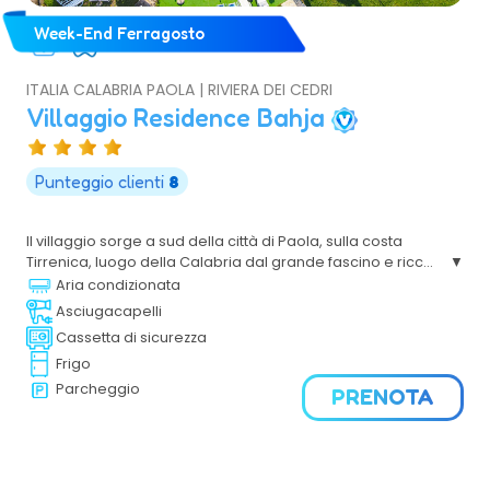
Week-End Ferragosto
ITALIA CALABRIA PAOLA | RIVIERA DEI CEDRI
Villaggio Residence Bahja
Punteggio clienti
8
Il villaggio sorge a sud della città di Paola, sulla costa
Tirrenica, luogo della Calabria dal grande fascino e ricco
di bellezze naturali, circondato da una spettacolare
Aria condizionata
macchia mediterranea, si può accedere direttamente
Asciugacapelli
alla spiaggia per godere in tutta tranquillità e relax le
Cassetta di sicurezza
vacanze al mare.
Frigo
Parcheggio
PRENOTA