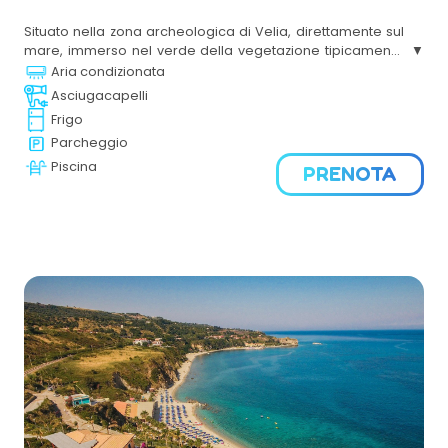
Situato nella zona archeologica di Velia, direttamente sul
mare, immerso nel verde della vegetazione tipicamente
mediterranea. La grande piscina attrezzata e la comoda
Aria condizionata
spiaggia privata la rendono ideale per famiglie con
Asciugacapelli
bambini. sicuri in cui muoversi.
Frigo
Parcheggio
Piscina
PRENOTA