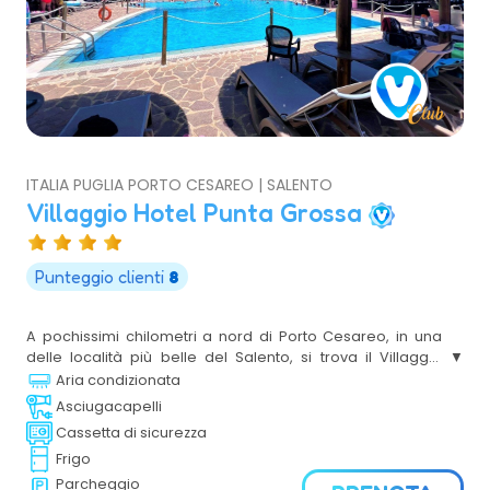
ITALIA PUGLIA PORTO CESAREO | SALENTO
Villaggio Hotel Punta Grossa
Punteggio clienti
8
A pochissimi chilometri a nord di Porto Cesareo, in una
delle località più belle del Salento, si trova il Villaggio
turistico Punta Grossa. Posto direttamente sul Mar Ionio,
Aria condizionata
nell’area del Parco Marino di Porto Cesareo, il villaggio è
Asciugacapelli
completamente immerso nella natura, tra il bosco
Cassetta di sicurezza
dell’Arneo, il Parco di Castiglione e le aree protette Palude
Frigo
del Conte e Dune Costiere.
Parcheggio