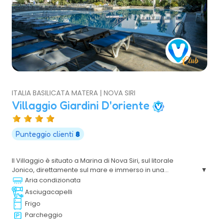
ITALIA BASILICATA MATERA | NOVA SIRI
Villaggio Giardini D'oriente
Punteggio clienti
8
Il Villaggio è situato a Marina di Nova Siri, sul litorale
Jonico, direttamente sul mare e immerso in una
bellissima pineta è un vero eden del relax, del piacere e
Aria condizionata
del divertimento, grazie alle tante possibilità di svago e ai
Asciugacapelli
servizi che offre.
Frigo
Parcheggio