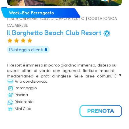
Week-End Ferragosto
ITALIA CALABRIA ISOLA DI CAPO RIZZUTO | COSTA IONICA
CALABRESE
Il Borghetto Beach Club Resort
Punteggio clienti
8
Il Resort è immerso in parco giardino immenso, disteso su
diversi ettari di verde con agrumeti, fioriture macchia
mediterranea e prati all’inglese nelle aree comuni. È
Aria condizionata
situato in posizione privilegiata, in un’oasi di naturale di
sabbia fine, con mare a fondale basso effetto laguna,
Parcheggio
protetta da vegetazione e racchiusa tra scogliere. Il
Piscina
Resort è composto da un grande viale di entrata alberato
Ristorante
che porta alla Club House dove è posizionato il
Mini Club
ricevimento e dove il relax si consuma nelle sale
PRENOTA
soggiorno rifinite con estrema cura e dall’atmosfera
calda ed elegante.