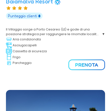
Baiamalva Resort
Punteggio clienti
8
Il Villaggio sorge a Porto Cesareo (LE) e gode di una
posizione strategica per raggiungere le rinomate località
di Gallipoli e le marine di Ugento. Il Mare, il Sole,
Aria condizionata
l'accoglienza cordiale renderanno piacevoli le tue
Asciugacapelli
vacanze nel Salento.
Cassetta di sicurezza
Frigo
Parcheggio
PRENOTA