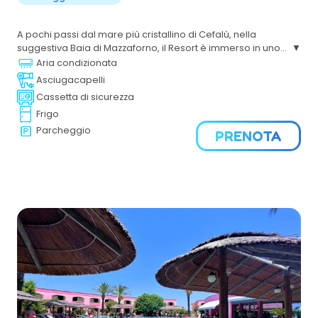
A pochi passi dal mare più cristallino di Cefalù, nella
suggestiva Baia di Mazzaforno, il Resort è immerso in uno
splendido giardino mediterraneo, un luogo speciale per
Aria condizionata
trascorrere le vacanze in coppia o con la propria famiglia.
Asciugacapelli
Cassetta di sicurezza
Frigo
Parcheggio
PRENOTA