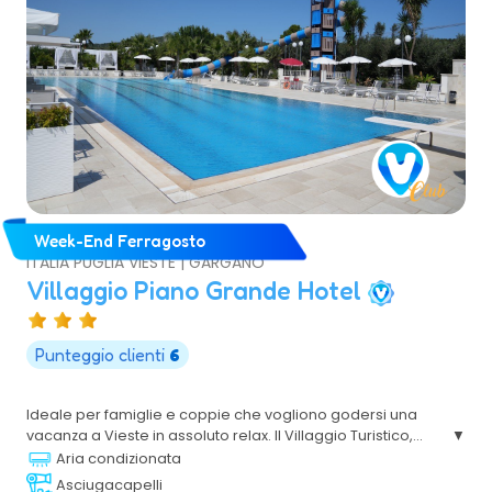
Week-End Ferragosto
ITALIA PUGLIA VIESTE | GARGANO
Villaggio Piano Grande Hotel
Punteggio clienti
6
Ideale per famiglie e coppie che vogliono godersi una
vacanza a Vieste in assoluto relax. Il Villaggio Turistico,
immerso nel verde, si trova sul tratto di costa che va da
Aria condizionata
Vieste a Peschici, in uno degli scenari più suggestivi del
Asciugacapelli