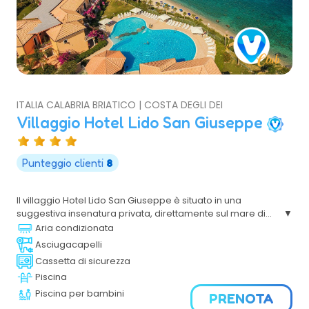
ITALIA CALABRIA BRIATICO | COSTA DEGLI DEI
Villaggio Hotel Lido San Giuseppe
Punteggio clienti
8
Il villaggio Hotel Lido San Giuseppe è situato in una
suggestiva insenatura privata, direttamente sul mare di
Briatico,si trova sulla costa tirrenica calabrese, a ridosso
Aria condizionata
di una bellissima spiaggia privata con ampi spazi verdi
Asciugacapelli
per il relax di tutta la famiglia. Il Villaggio dista pochi
Cassetta di sicurezza
chilometri da Tropea, Capo Vaticano e Pizzo Calabro.
Piscina
Piscina per bambini
PRENOTA