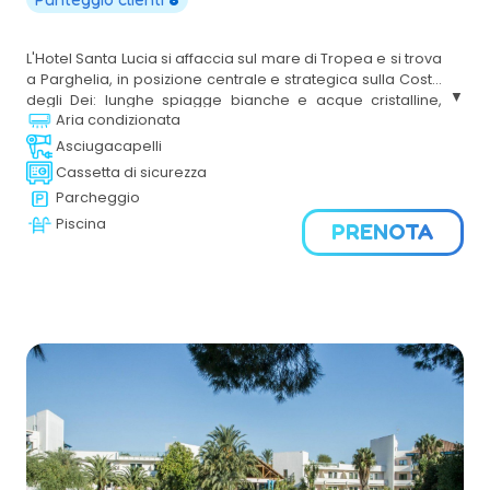
L'Hotel Santa Lucia si affaccia sul mare di Tropea e si trova
a Parghelia, in posizione centrale e strategica sulla Costa
degli Dei: lunghe spiagge bianche e acque cristalline,
Aria condizionata
imponenti scogliere e una natura spettacolare. Aperto da
aprile a ottobre, Hotel Santa Lucia è ideale per le tue
Asciugacapelli
vacanze in famiglia con bambini e ragazzi, di coppia e di
Cassetta di sicurezza
gruppo in un ambiente protetto e dotato di ogni comfort,
Parcheggio
nella Calabria più bella, tutta da esplorare.
Piscina
PRENOTA