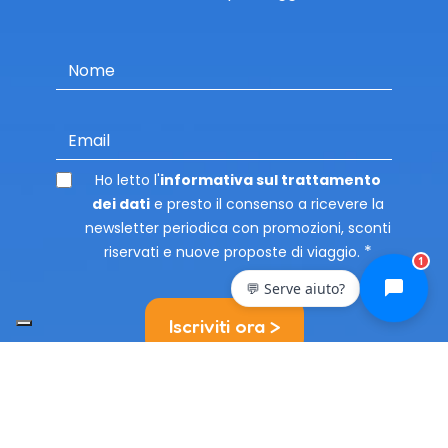
Nome
Email
Ho letto l'
informativa sul trattamento
dei dati
e presto il consenso a ricevere la
newsletter periodica con promozioni, sconti
riservati e nuove proposte di viaggio.
1
💬 Serve aiuto?
Iscriviti ora >