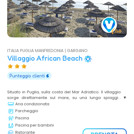
ITALIA PUGLIA MANFREDONIA | GARGANO
Villaggio African Beach
Punteggio clienti
6
Situato in Puglia, sulla costa del Mar Adriatico. Il villaggio
sorge direttamente sul mare, su una lunga spiaggia
attrezzata con ombrelloni a pagoda, lettini e sdraio. Si
Aria condizionata
propone in formula hotel con diverse possibilità di
Parcheggio
alloggio, un´ampia scelta servizi per i bambini, lo sport ed
Piscina
il divertimento.
Piscina per bambini
Ristorante