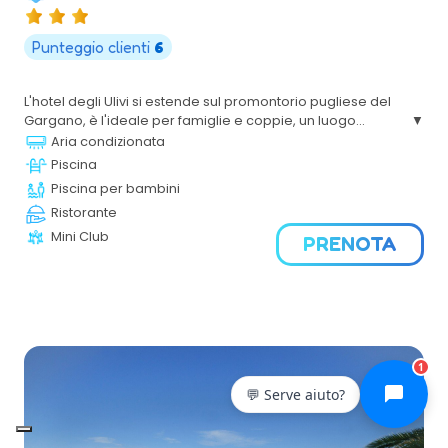
Punteggio clienti
6
L'hotel degli Ulivi si estende sul promontorio pugliese del
Gargano, è l'ideale per famiglie e coppie, un luogo
esclusivo che, sposandosi con la natura incontaminata, lo
Aria condizionata
rende unico nel suo genere e ti permette di godere di tutti
Piscina
i servizi con estrema facilità.
Piscina per bambini
Ristorante
Mini Club
PRENOTA
1
💬 Serve aiuto?