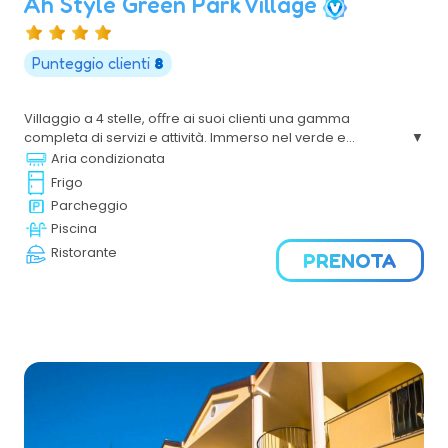
Ah Style Green Park Village
Punteggio clienti
8
Villaggio a 4 stelle, oﬀre ai suoi clienti una gamma
completa di servizi e attività. Immerso nel verde e
incastonato tra le meraviglie del Gargano, è l'ideale per
Aria condizionata
famiglie con bambini, per vivere una vacanza da
Frigo
ricordare tra natura, divertimento e buona cucina.
Parcheggio
Piscina
Ristorante
PRENOTA