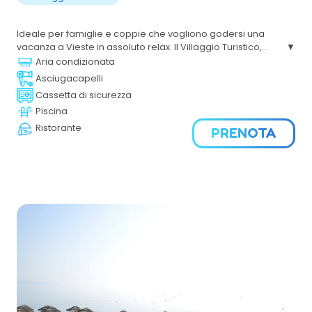
Ideale per famiglie e coppie che vogliono godersi una
vacanza a Vieste in assoluto relax. Il Villaggio Turistico,
immerso nel verde, si trova sul tratto di costa che va da
Aria condizionata
Vieste a Peschici, in uno degli scenari più suggestivi del
Asciugacapelli
Gargano.
Cassetta di sicurezza
Piscina
Ristorante
PRENOTA