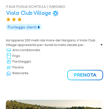
ITALIA PUGLIA ISCHITELLA | GARGANO
Viola Club Village
Punteggio clienti
6
Ad appena 200 metri dal mare del Gargano, il Viola Club
Village appresenta per i turisti la meta ideale per
trascorrere vacanze rilassanti e confortevoli. Non
Aria condizionata
mancheranno per una vacanza indimenticabile serate
Frigo
danzanti con musica dal vivo e animazione per grandi i
Parcheggio
piccini.
Piscina
Ristorante
PRENOTA