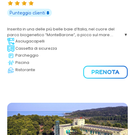
Punteggio clienti
8
Inserita in una delle più belle baie d’Italia, nel cuore del
parco biogenetico “MonteBarone”, a picco sul mare.
L’eleganza delle camere e gli eccellenti servizi lo rendono
Asciugacapelli
uno dei più esclusivi Resort nel Gargano.
Cassetta di sicurezza
Parcheggio
Piscina
Ristorante
PRENOTA