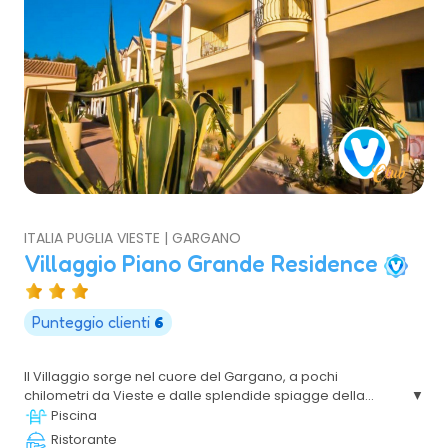
ITALIA PUGLIA VIESTE | GARGANO
Villaggio Piano Grande Residence
Punteggio clienti
6
Il Villaggio sorge nel cuore del Gargano, a pochi
chilometri da Vieste e dalle splendide spiagge della
costa pugliese. Immerso nella natura e circondato da
Piscina
uliveti, offre sistemazioni in formula residence con
Ristorante