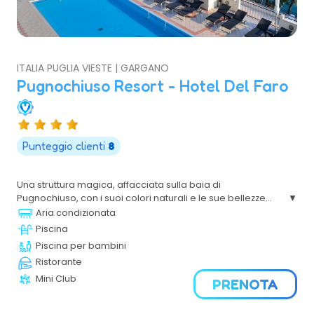
ITALIA PUGLIA VIESTE | GARGANO
Pugnochiuso Resort - Hotel Del Faro
Punteggio clienti
8
Una struttura magica, affacciata sulla baia di
Pugnochiuso, con i suoi colori naturali e le sue bellezze
mozzafiato. Grazie ad un'offerta turistica diversificata e in
Aria condizionata
grado di dare la giusta soluzione di soggiorno, si propone
Piscina
come il Resort ideale per famiglie e coppie.
Piscina per bambini
Ristorante
Mini Club
PRENOTA