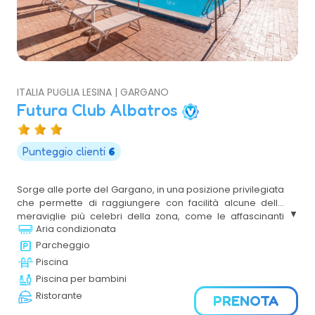
ITALIA PUGLIA LESINA | GARGANO
Futura Club Albatros
Punteggio clienti
6
Sorge alle porte del Gargano, in una posizione privilegiata
che permette di raggiungere con facilità alcune delle
meraviglie più celebri della zona, come le affascinanti
Aria condizionata
Isole Tremiti, la rigogliosa Foresta Umbra e i principali
borghi e luoghi d’interesse che caratterizzano questo
Parcheggio
tratto di Puglia. Il Resort, immerso in un contesto naturale
Piscina
ricco di vegetazione mediterranea, si distingue per i suoi
Piscina per bambini
ampi spazi verdi e per l’atmosfera rilassante che
Ristorante
accompagna ogni momento del soggiorno.
PRENOTA