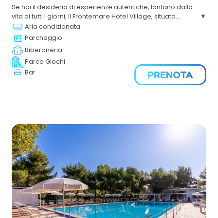
Se hai il desiderio di esperienze autentiche, lontano dalla
vita di tutti i giorni, il Frontemare Hotel Village,
situato
direttamente sul mare
, è la soluzione giusta. Vedrai che
Aria condizionata
più di una destinazione, è un sentimento. E’ l’emozione dei
Parcheggio
tramonti mozzafiato ogni volta che lo desideri dalla nostra
Biberoneria
terrazza sul mare.
Parco Giochi
Bar
PRENOTA