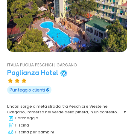
ITALIA PUGLIA PESCHICI | GARGANO
Paglianza Hotel
Punteggio clienti
6
L'hotel sorge a metà strada, tra Peschici e Vieste nel
Gargano, immerso nel verde della pineta, in un contesto
paesaggistico di indiscussa bellezza, renderà la vostra
Parcheggio
vacanza totalmente rilassante.
Piscina
Piscina per bambini