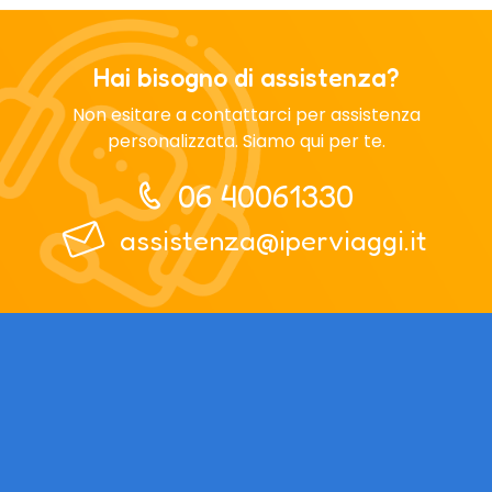
Hai bisogno di assistenza?
Non esitare a contattarci per assistenza
personalizzata. Siamo qui per te.
06 40061330
assistenza@iperviaggi.it