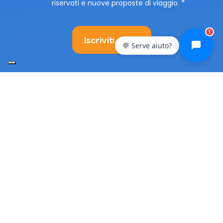
riservati e nuove proposte di viaggio.
1
Iscriviti ora >
💬 Serve aiuto?