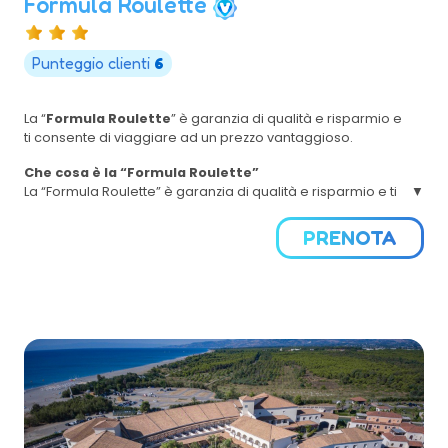
Formula Roulette
Punteggio clienti
6
La “
Formula Roulette
” è garanzia di qualità e risparmio e
ti consente di viaggiare ad un prezzo vantaggioso.
Che cosa è la “Formula Roulette”
La “Formula Roulette” è garanzia di qualità e risparmio e ti
consente di viaggiare ad un prezzo vantaggioso. Tu scegli
le date del tuo soggiorno e noi scegliamo per te il
PRENOTA
Villaggio ideale in Basilicata, Calabria, Campania, Puglia e
Sicilia.
Come funziona?
La “Formula Roulette” prevede unicamente la scelta del
periodo di vacanza. Verranno selezionate le strutture 3 o 4
stelle presenti nella sezione in basso “OFFERTE”
Il nome della struttura verrà comunicato il Giovedi della
settimana di partenza. Nel caso di prenotazione avvenuta
nei giorni successivi al Giovedi della settimana di
partenza, il nome della struttura assegnato verrà