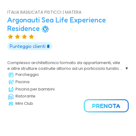
ITALIA BASILICATA PISTICCI | MATERA
Argonauti Sea Life Experience
Residence
Punteggio clienti
8
Complesso architettonico formato da appartamenti, ville
e altre strutture costruite attorno ad un porticciolo turistico.
Circondato da una magnifica pineta attraversata da
Parcheggio
sentieri ombreggiati che conducono al mare.
Piscina
Piscina per bambini
Ristorante
Mini Club
PRENOTA