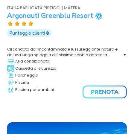
ITALIA BASILICATA PISTICCI | MATERA
Argonauti Greenblu Resort
Punteggio clienti
8
Circondato dall’incontaminata e lussureggiante natura e
da una lunga spiaggia di finissima sabbia dorata la
struttura, con la sua architettura dai caldi colori, linee
Aria condizionata
morbide e gli arredi in tipico stile lucano, si inserisce con
Cassetta di sicurezza
eleganza nel suggestivo contesto ambientale.
Parcheggio
Piscina
Piscina per bambini
PRENOTA