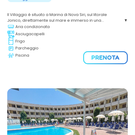
Il Villaggio è situato a Marina di Nova Siri, sul litorale
Jonico, direttamente sul mare e immerso in una
bellissima pineta è un vero eden del relax, del piacere e
Aria condizionata
del divertimento, grazie alle tante possibilità di svago e ai
Asciugacapelli
servizi che offre.
Frigo
Parcheggio
Piscina
PRENOTA