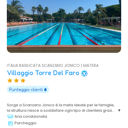
ITALIA BASILICATA SCANZANO JONICO | MATERA
Villaggio Torre Del Faro
Punteggio clienti
6
Sorge a Scanzano Jonico è la meta ideale per le famiglie,
la struttura riesce a soddisfare ogni tipo di clientela grazie
alla sua posizione pianeggiante ed all'elevato numero di
Aria condizionata
impianti ed attrezzature sportive sia all'interno della
Parcheggio
struttura che sulla spiaggia.