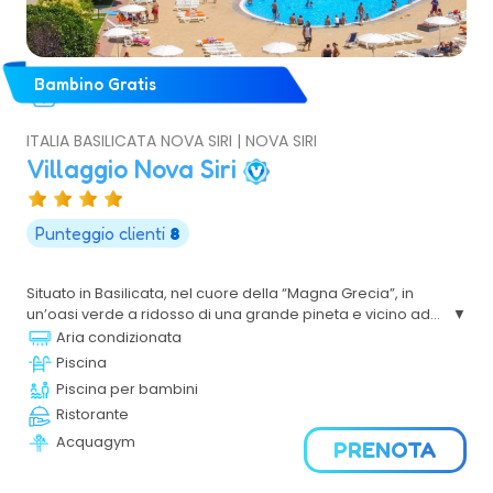
Bambino Gratis
ITALIA BASILICATA NOVA SIRI | NOVA SIRI
Villaggio Nova Siri
Punteggio clienti
8
Situato in Basilicata, nel cuore della “Magna Grecia”, in
un’oasi verde a ridosso di una grande pineta e vicino ad
altri insediamenti turistici è particolarmente adatto a
Aria condizionata
famiglie con bambini, coppie e gruppi di amici.
Piscina
Piscina per bambini
Ristorante
Acquagym
PRENOTA