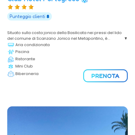
Punteggio clienti
8
Situato sulla costa jonica della Basilicata nei pressi del lido
del comune di Scanzano Jonico nel Metapontino, è
incorniciato da una rigogliosa pineta (oasi WWF), una
Aria condizionata
verde passeggiata tra la struttura e la bellissima spiaggia
Piscina
di sabbia fine.
Ristorante
Mini Club
Biberoneria
PRENOTA