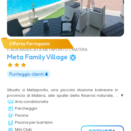
Offerta Ferragosto
ITALIA BASILICATA METAPONTO | MATERA
Meta Family Village
Punteggio clienti
6
Situato a Metaponto, una piccola stazione balneare in
provincia di Matera, alle spalle della Riserva naturale, a
soli 30 minuti da Matera ed a 10 minuti dai resti delle tavole
Aria condizionata
palatine è il luogo ideale per trascorrere la tua vacanza in
Parcheggio
Basilicata.
Piscina
Piscina per bambini
Mini Club