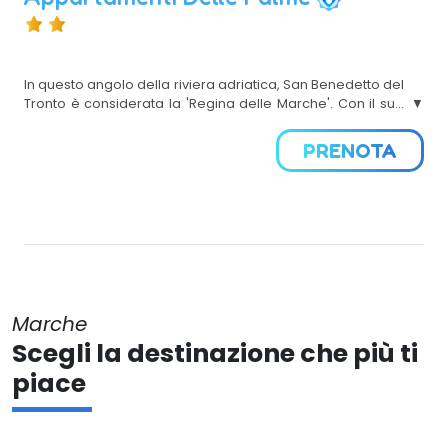
In questo angolo della riviera adriatica, San Benedetto del
Tronto è considerata la 'Regina delle Marche'. Con il suo
splendido e lussureggiante lungomare, innumerevoli
servizi e la spiaggia attrezzata con moderni stabilimenti
PRENOTA
balneari, rappresenta il luogo ideale per trascorrere una
vacanza completa e rilassante.
Marche
Scegli la destinazione che più ti
piace