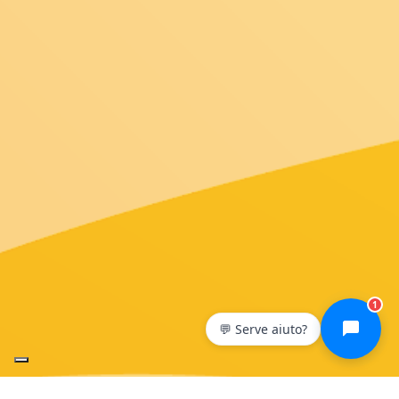
1
💬 Serve aiuto?