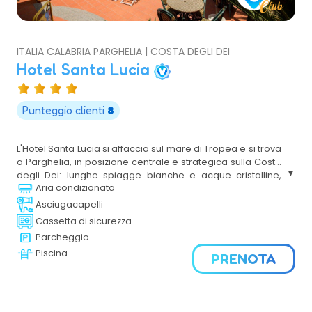
ITALIA CALABRIA PARGHELIA | COSTA DEGLI DEI
Hotel Santa Lucia
Punteggio clienti
8
L'Hotel Santa Lucia si affaccia sul mare di Tropea e si trova
a Parghelia, in posizione centrale e strategica sulla Costa
degli Dei: lunghe spiagge bianche e acque cristalline,
Aria condizionata
imponenti scogliere e una natura spettacolare. Aperto da
aprile a ottobre, Hotel Santa Lucia è ideale per le tue
Asciugacapelli
vacanze in famiglia con bambini e ragazzi, di coppia e di
Cassetta di sicurezza
gruppo in un ambiente protetto e dotato di ogni comfort,
Parcheggio
nella Calabria più bella, tutta da esplorare.
Piscina
PRENOTA