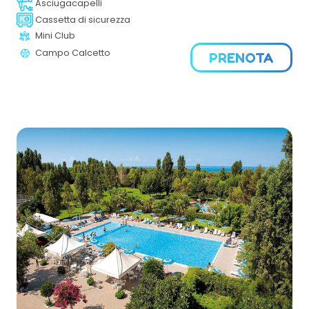
Asciugacapelli
foglie e dal canto del mare. Un rifugio sospeso tra terra
Cassetta di sicurezza
ed acqua, con linee morbide come dune e tratti chiari
Mini Club
coma la luce degli scogli.
Campo Calcetto
PRENOTA