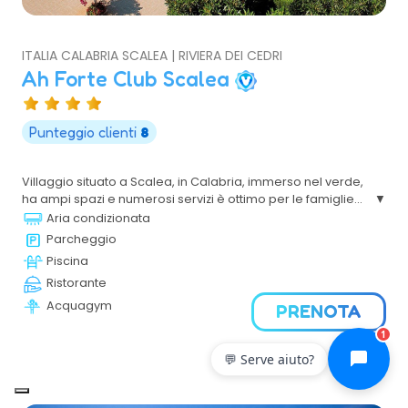
ITALIA CALABRIA SCALEA | RIVIERA DEI CEDRI
Ah Forte Club Scalea
Punteggio clienti
8
Villaggio situato a Scalea, in Calabria, immerso nel verde,
ha ampi spazi e numerosi servizi è ottimo per le famiglie
che cercano servizi e comodità con particolare
Aria condizionata
attenzione per i più piccoli e per il relax delle mamme e
Parcheggio
dei papà.
Piscina
Ristorante
Acquagym
PRENOTA
1
💬 Serve aiuto?