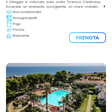
Il Villaggio è collocato sulla costa Tirrenica Calabrese,
troverete un ambiente accogliente, un mare cristallino,
una cucina ricca di profumi e sapori del Sud e tanto
Aria condizionata
divertimento con i nostri animatori.
Asciugacapelli
Frigo
Piscina
Ristorante
PRENOTA