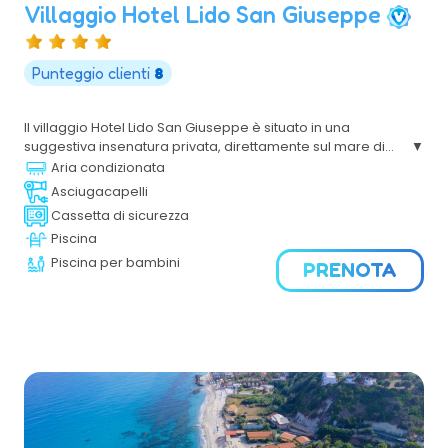
Villaggio Hotel Lido San Giuseppe
Punteggio clienti
8
Il villaggio Hotel Lido San Giuseppe è situato in una
suggestiva insenatura privata, direttamente sul mare di
Briatico,si trova sulla costa tirrenica calabrese, a ridosso
Aria condizionata
di una bellissima spiaggia privata con ampi spazi verdi
Asciugacapelli
per il relax di tutta la famiglia. Il Villaggio dista pochi
Cassetta di sicurezza
chilometri da Tropea, Capo Vaticano e Pizzo Calabro.
Piscina
Piscina per bambini
PRENOTA