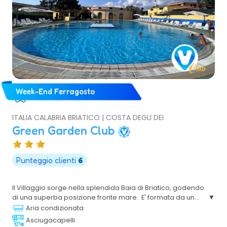
Week-End Ferragosto
ITALIA CALABRIA BRIATICO | COSTA DEGLI DEI
Green Garden Club
Punteggio clienti
6
Il Villaggio sorge nella splendida Baia di Briatico, godendo
di una superba posizione fronte mare. E' formata da un
corpo centrale dove sono ubicati i vari servizi e da diverse
Aria condizionata
villette sparse in cui è possibile alloggiare in camere e in
Asciugacapelli
appartamenti.