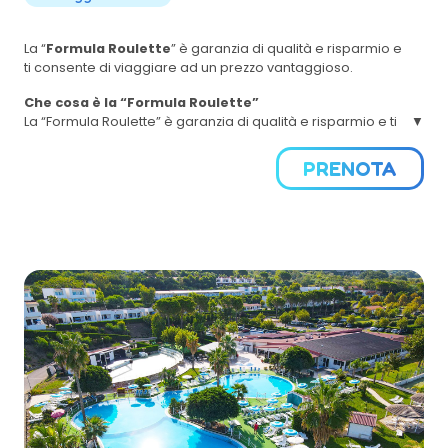
La “
Formula Roulette
” è garanzia di qualità e risparmio e
ti consente di viaggiare ad un prezzo vantaggioso.
Che cosa è la “Formula Roulette”
La “Formula Roulette” è garanzia di qualità e risparmio e ti
consente di viaggiare ad un prezzo vantaggioso. Tu scegli
le date del tuo soggiorno e noi scegliamo per te il
PRENOTA
Villaggio ideale in Basilicata, Calabria, Campania, Puglia e
Sicilia.
Come funziona?
La “Formula Roulette” prevede unicamente la scelta del
periodo di vacanza. Verranno selezionate le strutture 3 o 4
stelle presenti nella sezione in basso “OFFERTE”
Il nome della struttura verrà comunicato il Giovedi della
settimana di partenza. Nel caso di prenotazione avvenuta
nei giorni successivi al Giovedi della settimana di
partenza, il nome della struttura assegnato verrà
comunicato nelle 48 ore successive alla richiesta. Il giorno
del check-in previsto varia di domenica o di sabato in
base alle struttura scelta.
Il villaggio sarà scelto da noi
72 ore prima
della partenza