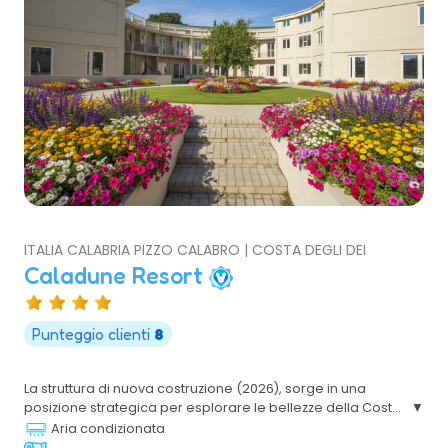
ITALIA CALABRIA PIZZO CALABRO | COSTA DEGLI DEI
Caladune Resort
Punteggio clienti
8
La struttura di nuova costruzione (2026), sorge in una
posizione strategica per esplorare le bellezze della Costa
degli Dei. Un posto dove il verde incontra l’azzurro, dove il
Aria condizionata
silenzio del mattino è accompagnato solo dal suono delle