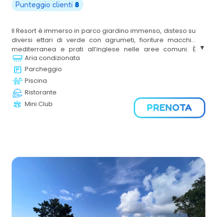
Punteggio clienti
8
Il Resort è immerso in parco giardino immenso, disteso su
diversi ettari di verde con agrumeti, fioriture macchia
mediterranea e prati all’inglese nelle aree comuni. È
Aria condizionata
situato in posizione privilegiata, in un’oasi di naturale di
sabbia fine, con mare a fondale basso effetto laguna,
Parcheggio
protetta da vegetazione e racchiusa tra scogliere. Il
Piscina
Resort è composto da un grande viale di entrata alberato
Ristorante
che porta alla Club House dove è posizionato il
Mini Club
ricevimento e dove il relax si consuma nelle sale
PRENOTA
soggiorno rifinite con estrema cura e dall’atmosfera
calda ed elegante.