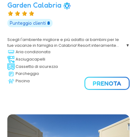
Garden Calabria
Punteggio clienti
8
Scegli l'ambiente migliore e più adatto ai bambini per le
tue vacanze in famiglia in Calabria! Resort interamente
rinnovato è immerso in un verde lussureggiante e molto
Aria condizionata
curato, villaggio ideale per divertirsi e farsi trascinare
Asciugacapelli
dalle bellezze del posto
Cassetta di sicurezza
Parcheggio
Piscina
PRENOTA