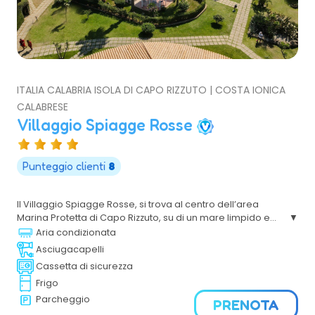
ITALIA CALABRIA ISOLA DI CAPO RIZZUTO | COSTA IONICA
CALABRESE
Villaggio Spiagge Rosse
Punteggio clienti
8
Il Villaggio Spiagge Rosse, si trova al centro dell’area
Marina Protetta di Capo Rizzuto, su di un mare limpido e
cristallino dai fondali incredibilmente ricchi di flora e fauna
Aria condizionata
sommersa; è armoniosamente inserito in un contesto di
Asciugacapelli
naturale bellezza.
Cassetta di sicurezza
Frigo
Parcheggio
PRENOTA