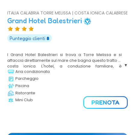
ITALIA CALABRIA TORRE MELISSA | COSTA IONICA CALABRESE
Grand Hotel Balestrieri
Punteggio clienti
8
l Grand Hotel Balestrieri si trova a Torre Melissa e si
affaccia direttamente sul mare che bagna questo tratto di
costa ionica. L'hotel, a conduzione familiare, è
Aria condizionata
caratterizzato da un'atmosfera accogliente e
confortevole ed è l'ideale per una piacevole vacanza al
Parcheggio
mare in Calabria, in un’area ricca di attrazioni
Piscina
naturalistiche ma anche storico archeologiche..a
Ristorante
Mini Club
PRENOTA