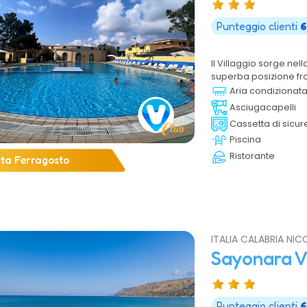
Punteggio clienti
6
Il Villaggio sorge nel
superba posizione fr
dove sono ubicati i var
Aria condizionat
possibile alloggiare 
Asciugacapelli
Cassetta di sicur
Piscina
Ristorante
rta Ferragosto
ITALIA CALABRIA NIC
Sayonara V
Punteggio clienti
6