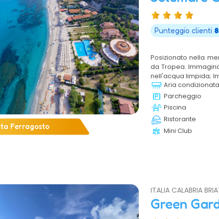
Punteggio clienti
8
Posizionato nella mer
da Tropea. Immaginate
nell'acqua limpida; I
Aria condizionat
bianchissima sabbia
vegetazione mediter
Parcheggio
divertimento e del rel
Piscina
genuinità e della b
Ristorante
residence ed hotel:
rta Ferragosto
Mini Club
verande o balconi, forni
ITALIA CALABRIA BRI
Green Gar