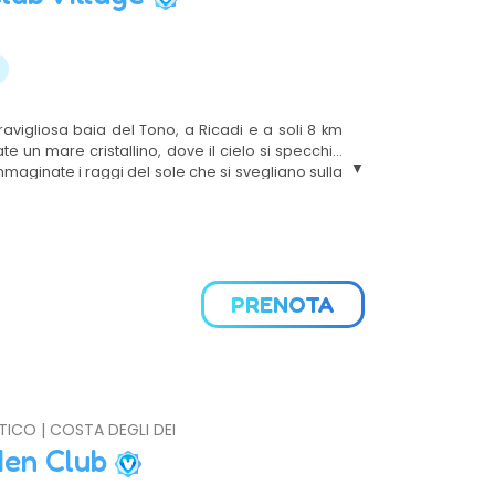
avigliosa baia del Tono, a Ricadi e a soli 8 km
 un mare cristallino, dove il cielo si specchia
mmaginate i raggi del sole che si svegliano sulla
a
; Immaginate un'oasi immersa nel verde della
ranea; Immaginate una vacanza all'insegna del
ax, Tutto questo è il Solemare: esaltazione della
ellezza! Direttamente sul mare offre formula
 strutture completamente rinnovate, dotate di
ti di tutti i conforts.
PRENOTA
ATICO | COSTA DEGLI DEI
den Club