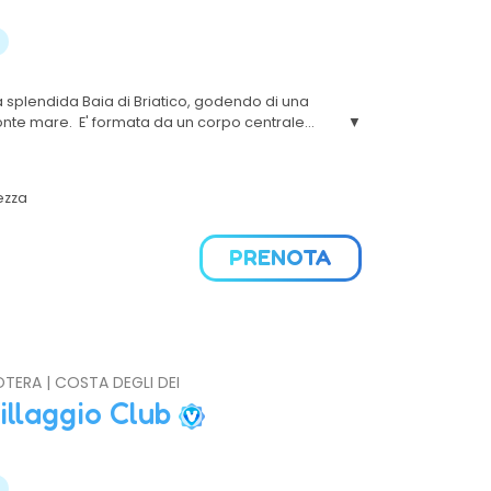
la splendida Baia di Briatico, godendo di una
onte mare. E' formata da un corpo centrale
i servizi e da diverse villette sparse in cui è
a
in camere e in appartamenti.
ezza
PRENOTA
OTERA | COSTA DEGLI DEI
illaggio Club