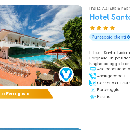
ITALIA CALABRIA PAR
Hotel Sant
Punteggio clienti
8
L'Hotel Santa Lucia
Parghelia, in posizio
lunghe spiagge bianc
Aria condizionat
una natura spettaco
Lucia è ideale per le 
Asciugacapelli
coppia e di gruppo in
Cassetta di sicur
nella Calabria più bel
Parcheggio
rta Ferragosto
Piscina