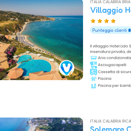
ITALIA CALABRIA BRI
Villaggio 
Punteggio clienti
8
Il villaggio Hotel Lid
insenatura privata, di
costa tirrenica calab
Aria condizionat
privata con ampi spazi 
Asciugacapelli
dista pochi chilometr
Cassetta di sicur
Piscina
Piscina per bamb
ITALIA CALABRIA RICA
Solemare C