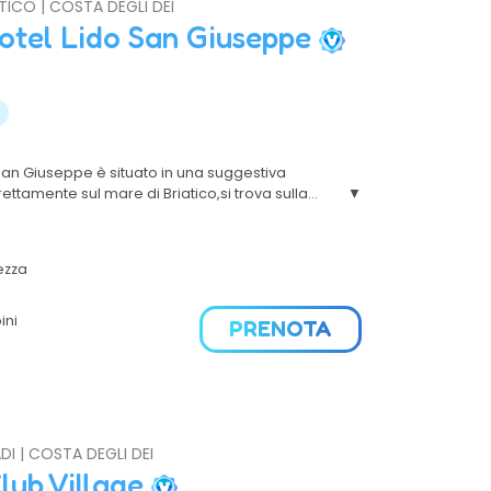
ATICO | COSTA DEGLI DEI
Hotel Lido San Giuseppe
o San Giuseppe è situato in una suggestiva
rettamente sul mare di Briatico,si trova sulla
rese, a ridosso di una bellissima spiaggia
a
verdi per il relax di tutta la famiglia. Il Villaggio
i da Tropea, Capo Vaticano e Pizzo Calabro.
ezza
ini
PRENOTA
DI | COSTA DEGLI DEI
lub Village