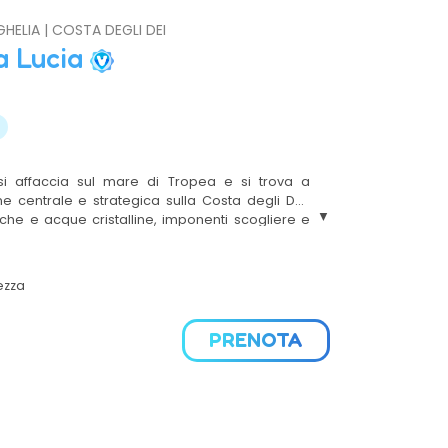
GHELIA | COSTA DEGLI DEI
a Lucia
 si affaccia sul mare di Tropea e si trova a
ne centrale e strategica sulla Costa degli Dei:
he e acque cristalline, imponenti scogliere e
a
lare. Aperto da aprile a ottobre, Hotel Santa
tue vacanze in famiglia con bambini e ragazzi, di
 un ambiente protetto e dotato di ogni comfort,
ezza
la, tutta da esplorare.
PRENOTA