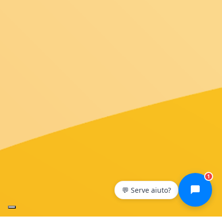
1
💬 Serve aiuto?