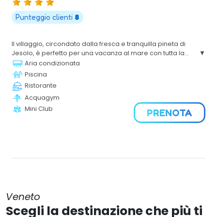
Punteggio clienti
8
Il villaggio, circondato dalla fresca e tranquilla pineta di
Jesolo, è perfetto per una vacanza al mare con tutta la
famiglia, con i servizi tipici di una delle destinazioni
Aria condizionata
turistiche balneari più famose d’Italia. Lunghe spiagge di
Piscina
sabbia fine, una piscina immersa nel verde, ristorazione di
Ristorante
ottimo livello, mobilhome curatissime e perfette in ogni
Acquagym
dettaglio: un’offerta in grado di accontentare anche
l’ospite più esigente. Tantissime le attività: dai tornei
Mini Club
PRENOTA
sportivi ai giochi e agli spettacoli serali, senza dimenticare
i laboratori creativi per i più piccoli.
Veneto
Scegli la destinazione che più ti