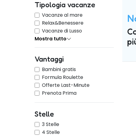
Tipologia vacanze
Vacanze al mare
N
Relax&Benessere
Co
Vacanze di Lusso
Mostra tutto
pi
Vantaggi
Bambini gratis
Formula Roulette
Offerte Last-Minute
Prenota Prima
Stelle
3 Stelle
4 Stelle