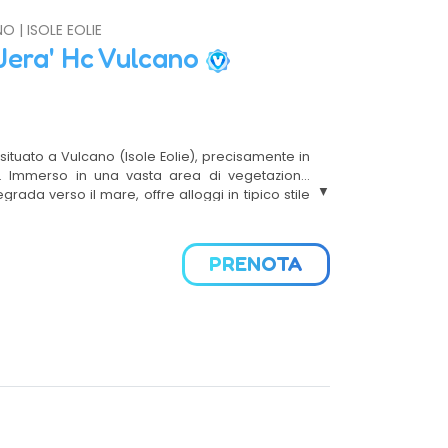
NO | ISOLE EOLIE
Jera' Hc Vulcano
 situato a Vulcano (Isole Eolie), precisamente in
o. Immerso in una vasta area di vegetazione
ada verso il mare, offre alloggi in tipico stile
a vista panoramica sul mare ed è collegato ai
teresse dell'isola tramite un servizio di navetta e
o. Interamente realizzati in stile eoliano e
PRENOTA
ca vegetazione, le camere e gli appartamenti, si
si dal mare, in un complesso interconnesso da
reggiati.