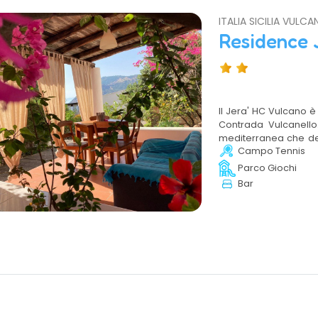
ITALIA SICILIA VULCA
Residence 
Il Jera' HC Vulcano è
Contrada Vulcanell
mediterranea che degr
Campo Tennis
eoliano. Gode di un
principali punti di in
Parco Giochi
autonoleggio intern
Bar
mimetizzati dalla ric
trovano a pochi pas
strade e sentieri omb