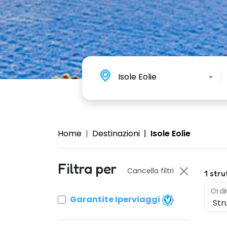
Isole Eolie
Home
Destinazioni
Isole Eolie
Filtra per
Cancella filtri
1
stru
Ordi
Garantite Iperviaggi