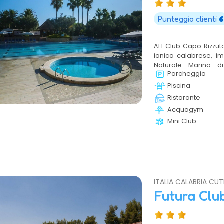
Punteggio clienti
6
AH Club Capo Rizzuto
ionica calabrese, i
Naturale Marina d
Parcheggio
circondata da uliveti
spiagge di sabbia fin
Piscina
ideale per vacanze all
Ristorante
all’aria aperta. La st
Acquagym
soggiorno completo 
Mini Club
servizi che soddisfa
alla ricerca di comfor
ITALIA CALABRIA CU
Futura Clu