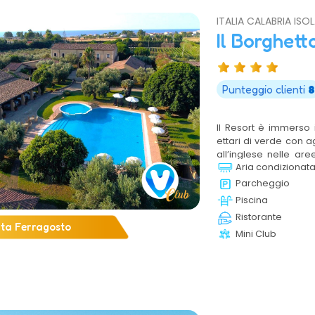
ITALIA CALABRIA IS
Il Borghet
Punteggio clienti
8
Il Resort è immerso 
ettari di verde con a
all’inglese nelle are
Aria condizionat
un’oasi di naturale d
laguna, protetta da v
Parcheggio
composto da un grand
Piscina
House dove è posizio
Ristorante
nelle sale soggiorno 
rta Ferragosto
Mini Club
ed elegante.