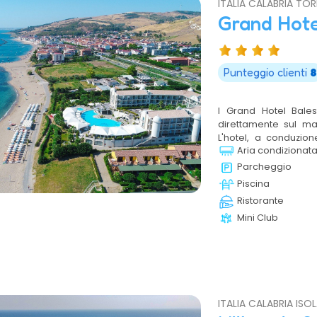
ITALIA CALABRIA TO
Grand Hote
Punteggio clienti
8
l Grand Hotel Bales
direttamente sul ma
L'hotel, a conduzion
Aria condizionat
accogliente e confor
al mare in Calabria, 
Parcheggio
anche storico archeo
Piscina
Ristorante
Mini Club
ITALIA CALABRIA IS