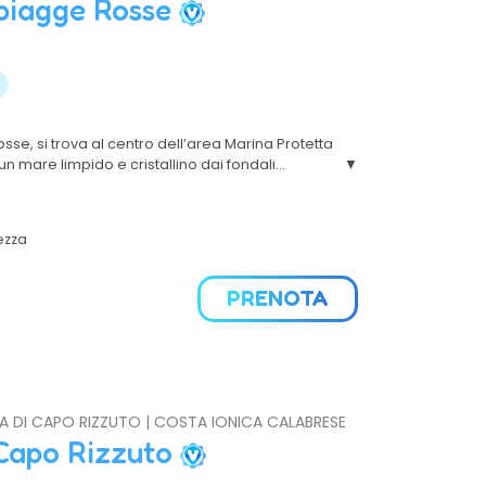
Spiagge Rosse
osse, si trova al centro dell’area Marina Protetta
 un mare limpido e cristallino dai fondali
hi di flora e fauna sommersa; è armoniosamente
a
o di naturale bellezza.
ezza
PRENOTA
OLA DI CAPO RIZZUTO | COSTA IONICA CALABRESE
Capo Rizzuto