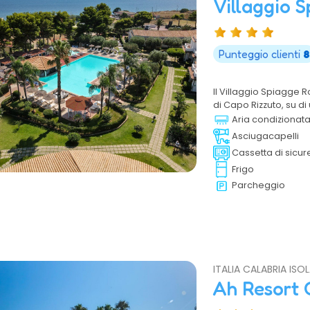
Villaggio 
Punteggio clienti
8
Il Villaggio Spiagge R
di Capo Rizzuto, su di
incredibilmente ricc
Aria condizionat
inserito in un contest
Asciugacapelli
Cassetta di sicur
Frigo
Parcheggio
ITALIA CALABRIA IS
Ah Resort 