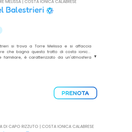
RRE MELISSA | COSTA IONICA CALABRESE
l Balestrieri
trieri si trova a Torre Melissa e si affaccia
re che bagna questo tratto di costa ionica.
e familiare, è caratterizzato da un'atmosfera
a
tevole ed è l'ideale per una piacevole vacanza
in un’area ricca di attrazioni naturalistiche ma
logiche..a
PRENOTA
OLA DI CAPO RIZZUTO | COSTA IONICA CALABRESE