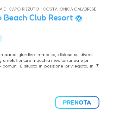
OLA DI CAPO RIZZUTO | COSTA IONICA CALABRESE
to Beach Club Resort
in parco giardino immenso, disteso su diversi
grumeti, fioriture macchia mediterranea e prati
e comuni. È situato in posizione privilegiata, in
a
i sabbia fine, con mare a fondale basso effetto
egetazione e racchiusa tra scogliere. Il Resort è
e viale di entrata alberato che porta alla Club
nato il ricevimento e dove il relax si consuma
rifinite con estrema cura e dall’atmosfera calda
PRENOTA