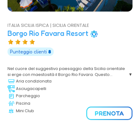
ITALIA SICILIA ISPICA | SICILIA ORIENTALE
Borgo Rio Favara Resort
Punteggio clienti
8
Nel cuore del suggestivo paesaggio della Sicilia orientale
si erge con maestosità il Borgo Rio Favara. Questo
incantevole rifugio, caratterizzato dalle sue ville in stile
Aria condizionata
mediterraneo, offre un'esperienza unica che unisce il
Asciugacapelli
comfort di alloggi moderni e una natura mozzafiato. Con
Parcheggio
la sua spiaggia di sabbia dorata e un mare cristallino
Piscina
insignito della prestigiosa Bandiera Blu, il Borgo Rio Favara
è una destinazione perfetta per coloro che cercano relax
Mini Club
PRENOTA
e avventura.