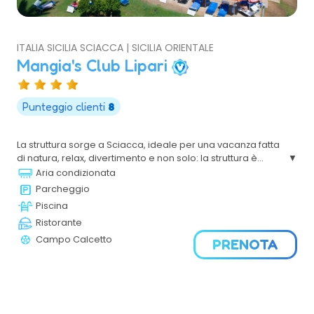
ITALIA SICILIA SCIACCA | SICILIA ORIENTALE
Mangia's Club Lipari
Punteggio clienti
8
La struttura sorge a Sciacca, ideale per una vacanza fatta
di natura, relax, divertimento e non solo: la struttura è
immersa nel verde, con piscine per adulti e bambini, una
Aria condizionata
piscina interna alimentata con acqua termale e una
Parcheggio
spiaggia privata attrezzata con lettini e ombrelloni.
Piscina
Ristorante
Campo Calcetto
PRENOTA