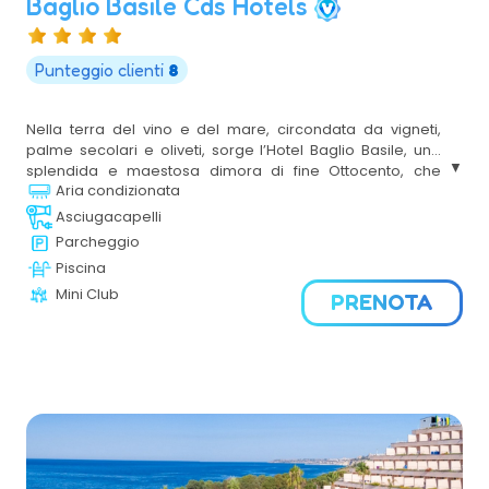
Baglio Basile Cds Hotels
Punteggio clienti
8
Nella terra del vino e del mare, circondata da vigneti,
palme secolari e oliveti, sorge l’Hotel Baglio Basile, una
splendida e maestosa dimora di fine Ottocento, che
Aria condizionata
domina l’intero territorio circostante. Il CDS Hotel Baglio
Basile è situato a Petrosino, in un punto strategico della
Asciugacapelli
provincia di Trapani, da dove poter raggiungere
Parcheggio
celermente le località turistiche più belle della Sicilia
Piscina
Occidentale.
Mini Club
PRENOTA