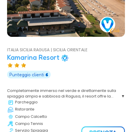
ITALIA SICILIA RAGUSA | SICILIA ORIENTALE
Kamarina Resort
Punteggio clienti
6
Completamente immerso nel verde e direttamente sulla
spiaggia ampia e sabbiosa di Ragusa, il resort offre la
comodità di un appartamento e l'intrattenimento da
Parcheggio
residence, tutto da godere a bordo piscina con vista
Ristorante
mare.
Campo Calcetto
Campo Tennis
Servizio Spiaggia