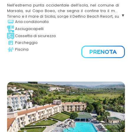
Nell’estrema punta occidentale dell’isola, nel comune di
Marsala, sul Capo Boeo, che segna il confine tra il mar
Tirreno e il mare di Sicilia, sorge il Delfino Beach Resort, su
Aria condizionata
una spiaggia dorata tra le più belle della Sicilia. Il
trattamento di All Inclusive consentirà di godere appieno
Asciugacapelli
della bellezza della struttura, tra giornate in spiaggia con
Cassetta di sicurezza
tutti i servizi a disposizione, appuntamenti gastronomici
Parcheggio
che rimandano agli antichi sapori siciliani, tuffi nelle due
Piscina
piscine, animazione eì attività sportive.
PRENOTA