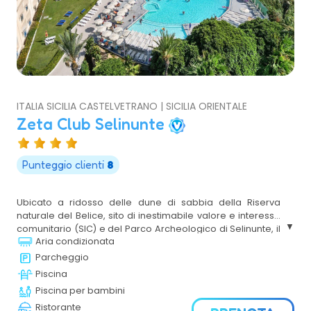
ITALIA SICILIA CASTELVETRANO | SICILIA ORIENTALE
Zeta Club Selinunte
Punteggio clienti
8
Ubicato a ridosso delle dune di sabbia della Riserva
naturale del Belice, sito di inestimabile valore e interesse
comunitario (SIC) e del Parco Archeologico di Selinunte, il
Aria condizionata
più grande d’Europa, i cui resti monumentali conservano
tutta la magnificenza della storia siciliana e della
Parcheggio
dominazione greca. A ciò si aggiunge una spiaggia
Piscina
incontaminata, di sabbia fine e dorata di circa 5 km ed un
Piscina per bambini
mare cristallino distante circa 1,2 Km.
Ristorante