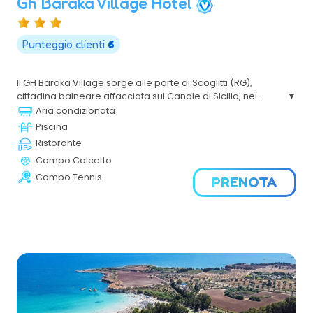
Gh Baraka Village Hotel
Punteggio clienti
6
Il GH Baraka Village sorge alle porte di Scoglitti (RG),
cittadina balneare affacciata sul Canale di Sicilia, nei
pressi dell'antica colonia greca di Kamarina e meta
Aria condizionata
ideale per ogni tipo di vacanza, grazie ai suoi 300 giorni di
Piscina
sole ed un clima piacevole tutto l’anno.
Ristorante
Campo Calcetto
Campo Tennis
PRENOTA