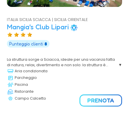
ITALIA SICILIA SCIACCA | SICILIA ORIENTALE
Mangia's Club Lipari
Punteggio clienti
8
La struttura sorge a Sciacca, ideale per una vacanza fatta
di natura, relax, divertimento e non solo: la struttura è
immersa nel verde, con piscine per adulti e bambini, una
Aria condizionata
piscina interna alimentata con acqua termale e una
Parcheggio
spiaggia privata attrezzata con lettini e ombrelloni.
Piscina
Ristorante
Campo Calcetto
PRENOTA