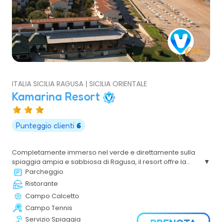
ITALIA SICILIA RAGUSA | SICILIA ORIENTALE
Kamarina Resort
Punteggio clienti
6
Completamente immerso nel verde e direttamente sulla
spiaggia ampia e sabbiosa di Ragusa, il resort offre la
comodità di un appartamento e l'intrattenimento da
Parcheggio
residence, tutto da godere a bordo piscina con vista
Ristorante
mare.
Campo Calcetto
Campo Tennis
Servizio Spiaggia