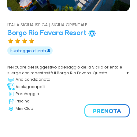
ITALIA SICILIA ISPICA | SICILIA ORIENTALE
Borgo Rio Favara Resort
Punteggio clienti
8
Nel cuore del suggestivo paesaggio della Sicilia orientale
si erge con maestosità il Borgo Rio Favara. Questo
incantevole rifugio, caratterizzato dalle sue ville in stile
Aria condizionata
mediterraneo, offre un'esperienza unica che unisce il
Asciugacapelli
comfort di alloggi moderni e una natura mozzafiato. Con
Parcheggio
la sua spiaggia di sabbia dorata e un mare cristallino
Piscina
insignito della prestigiosa Bandiera Blu, il Borgo Rio Favara
è una destinazione perfetta per coloro che cercano relax
Mini Club
PRENOTA
e avventura.