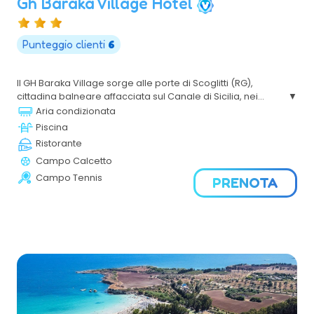
Gh Baraka Village Hotel
Punteggio clienti
6
Il GH Baraka Village sorge alle porte di Scoglitti (RG),
cittadina balneare affacciata sul Canale di Sicilia, nei
pressi dell'antica colonia greca di Kamarina e meta
Aria condizionata
ideale per ogni tipo di vacanza, grazie ai suoi 300 giorni di
Piscina
sole ed un clima piacevole tutto l’anno.
Ristorante
Campo Calcetto
Campo Tennis
PRENOTA