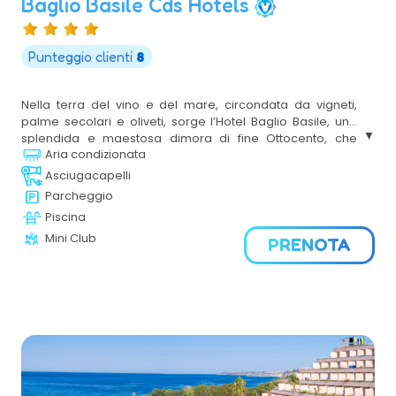
Baglio Basile Cds Hotels
Punteggio clienti
8
Nella terra del vino e del mare, circondata da vigneti,
palme secolari e oliveti, sorge l’Hotel Baglio Basile, una
splendida e maestosa dimora di fine Ottocento, che
Aria condizionata
domina l’intero territorio circostante. Il CDS Hotel Baglio
Basile è situato a Petrosino, in un punto strategico della
Asciugacapelli
provincia di Trapani, da dove poter raggiungere
Parcheggio
celermente le località turistiche più belle della Sicilia
Piscina
Occidentale.
Mini Club
PRENOTA