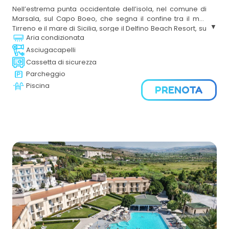
Nell’estrema punta occidentale dell’isola, nel comune di
Marsala, sul Capo Boeo, che segna il confine tra il mar
Tirreno e il mare di Sicilia, sorge il Delfino Beach Resort, su
Aria condizionata
una spiaggia dorata tra le più belle della Sicilia. Il
trattamento di All Inclusive consentirà di godere appieno
Asciugacapelli
della bellezza della struttura, tra giornate in spiaggia con
Cassetta di sicurezza
tutti i servizi a disposizione, appuntamenti gastronomici
Parcheggio
che rimandano agli antichi sapori siciliani, tuffi nelle due
Piscina
piscine, animazione eì attività sportive.
PRENOTA