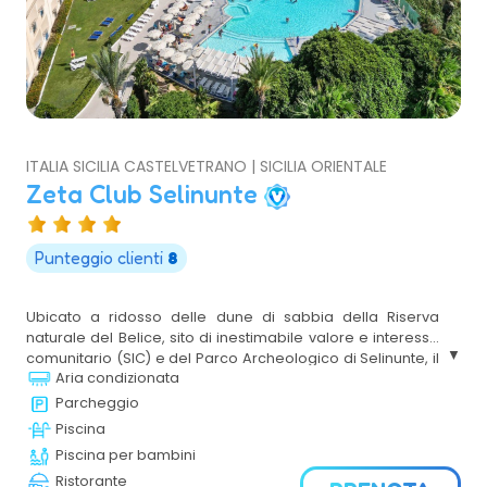
ITALIA SICILIA CASTELVETRANO | SICILIA ORIENTALE
Zeta Club Selinunte
Punteggio clienti
8
Ubicato a ridosso delle dune di sabbia della Riserva
naturale del Belice, sito di inestimabile valore e interesse
comunitario (SIC) e del Parco Archeologico di Selinunte, il
Aria condizionata
più grande d’Europa, i cui resti monumentali conservano
tutta la magnificenza della storia siciliana e della
Parcheggio
dominazione greca. A ciò si aggiunge una spiaggia
Piscina
incontaminata, di sabbia fine e dorata di circa 5 km ed un
Piscina per bambini
mare cristallino distante circa 1,2 Km.
Ristorante