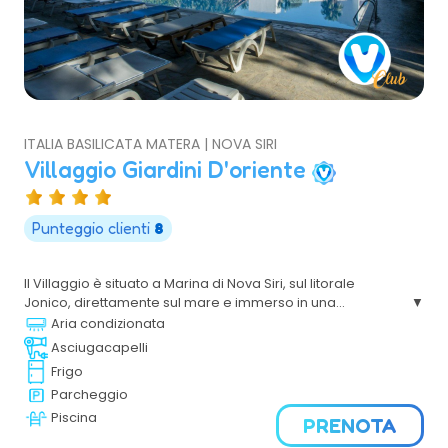
ITALIA BASILICATA MATERA | NOVA SIRI
Villaggio Giardini D'oriente
Punteggio clienti
8
Il Villaggio è situato a Marina di Nova Siri, sul litorale
Jonico, direttamente sul mare e immerso in una
bellissima pineta è un vero eden del relax, del piacere e
Aria condizionata
del divertimento, grazie alle tante possibilità di svago e ai
Asciugacapelli
servizi che offre.
Frigo
Parcheggio
Piscina
PRENOTA