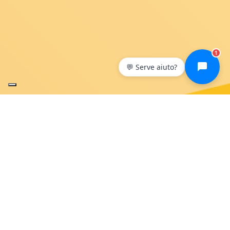
1
💬 Serve aiuto?