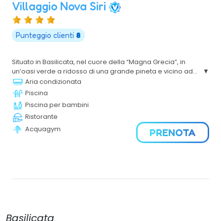
Villaggio Nova Siri
Punteggio clienti
8
Situato in Basilicata, nel cuore della “Magna Grecia”, in
un’oasi verde a ridosso di una grande pineta e vicino ad
altri insediamenti turistici è particolarmente adatto a
Aria condizionata
famiglie con bambini, coppie e gruppi di amici.
Piscina
Piscina per bambini
Ristorante
Acquagym
PRENOTA
Basilicata