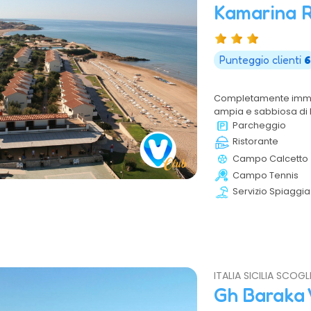
Kamarina 
Punteggio clienti
6
Completamente immer
ampia e sabbiosa di R
appartamento e l'int
Parcheggio
bordo piscina con vi
Ristorante
Campo Calcetto
Campo Tennis
Servizio Spiaggia
ITALIA SICILIA SCOGLI
Gh Baraka 