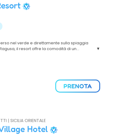
Resort
so nel verde e direttamente sulla spiaggia
agusa, il resort offre la comodità di un
rattenimento da residence, tutto da godere a
sta mare.
PRENOTA
TTI | SICILIA ORIENTALE
Village Hotel