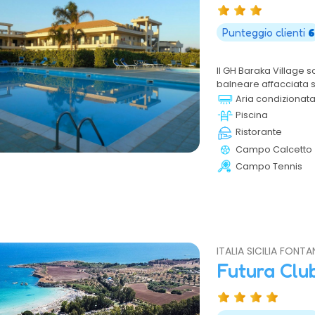
Punteggio clienti
6
Il GH Baraka Village so
balneare affacciata su
greca di Kamarina e m
Aria condizionat
suoi 300 giorni di sol
Piscina
Ristorante
Campo Calcetto
Campo Tennis
ITALIA SICILIA FONTA
Futura Clu