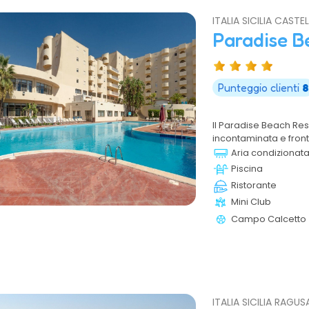
ITALIA SICILIA CASTE
Paradise B
Punteggio clienti
8
Il Paradise Beach Res
incontaminata e fronte
della Riserva Orientat
Aria condizionat
Archeologico di Selin
Piscina
trascorrere una vac
Ristorante
contatto con la natura
Mini Club
ampi spazi, la vastità 
rendono il Paradise 
Campo Calcetto
famiglia.
ITALIA SICILIA RAGUSA