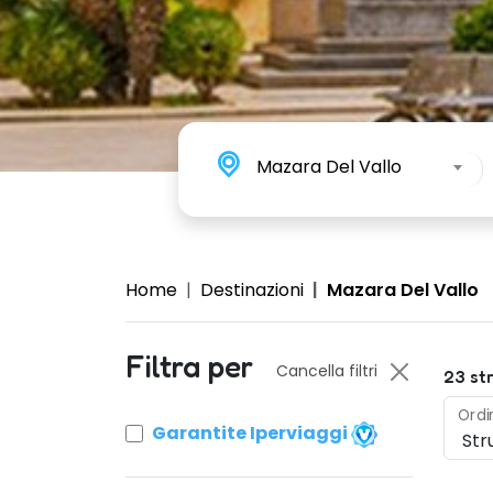
Mazara Del Vallo
Home
Destinazioni
Mazara Del Vallo
Filtra per
Cancella filtri
23
str
Ordi
Garantite Iperviaggi