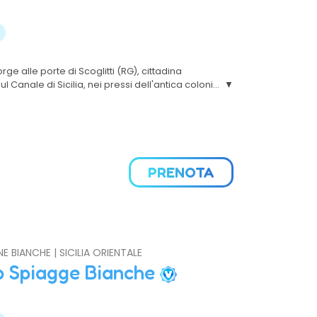
rge alle porte di Scoglitti (RG), cittadina
l Canale di Sicilia, nei pressi dell'antica colonia
eta ideale per ogni tipo di vacanza, grazie ai
a
e ed un clima piacevole tutto l’anno.
PRENOTA
NE BIANCHE | SICILIA ORIENTALE
b Spiagge Bianche