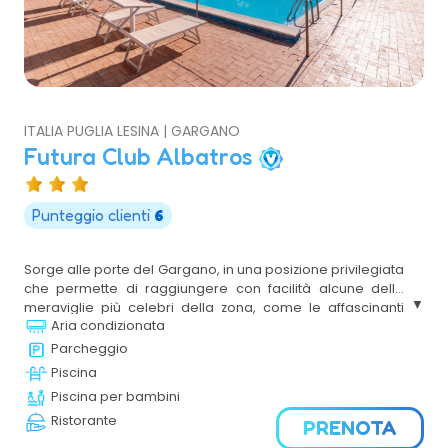
ITALIA PUGLIA LESINA | GARGANO
Futura Club Albatros
Punteggio clienti
6
Sorge alle porte del Gargano, in una posizione privilegiata
che permette di raggiungere con facilità alcune delle
meraviglie più celebri della zona, come le affascinanti
Aria condizionata
Isole Tremiti, la rigogliosa Foresta Umbra e i principali
borghi e luoghi d’interesse che caratterizzano questo
Parcheggio
tratto di Puglia. Il Resort, immerso in un contesto naturale
Piscina
ricco di vegetazione mediterranea, si distingue per i suoi
Piscina per bambini
ampi spazi verdi e per l’atmosfera rilassante che
Ristorante
accompagna ogni momento del soggiorno.
PRENOTA