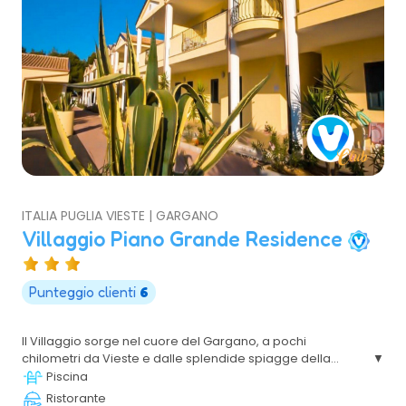
ITALIA PUGLIA VIESTE | GARGANO
Villaggio Piano Grande Residence
Punteggio clienti
6
Il Villaggio sorge nel cuore del Gargano, a pochi
chilometri da Vieste e dalle splendide spiagge della
costa pugliese. Immerso nella natura e circondato da
Piscina
uliveti, offre sistemazioni in formula residence con
Ristorante