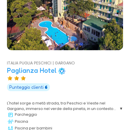
ITALIA PUGLIA PESCHICI | GARGANO
Paglianza Hotel
Punteggio clienti
6
L'hotel sorge a metà strada, tra Peschici e Vieste nel
Gargano, immerso nel verde della pineta, in un contesto
paesaggistico di indiscussa bellezza, renderà la vostra
Parcheggio
vacanza totalmente rilassante.
Piscina
Piscina per bambini