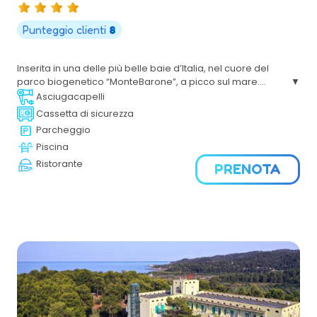
Punteggio clienti
8
Inserita in una delle più belle baie d’Italia, nel cuore del
parco biogenetico “MonteBarone”, a picco sul mare.
L’eleganza delle camere e gli eccellenti servizi lo rendono
Asciugacapelli
uno dei più esclusivi Resort nel Gargano.
Cassetta di sicurezza
Parcheggio
Piscina
Ristorante
PRENOTA