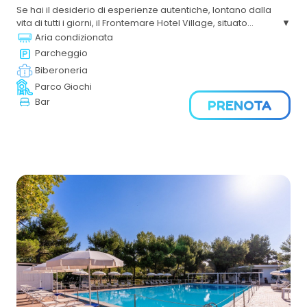
Se hai il desiderio di esperienze autentiche, lontano dalla
vita di tutti i giorni, il Frontemare Hotel Village,
situato
direttamente sul mare
, è la soluzione giusta. Vedrai che
Aria condizionata
più di una destinazione, è un sentimento. E’ l’emozione dei
Parcheggio
tramonti mozzafiato ogni volta che lo desideri dalla nostra
Biberoneria
terrazza sul mare.
Parco Giochi
Bar
PRENOTA