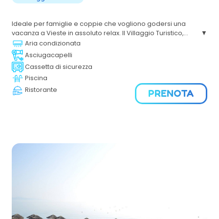
Ideale per famiglie e coppie che vogliono godersi una
vacanza a Vieste in assoluto relax. Il Villaggio Turistico,
immerso nel verde, si trova sul tratto di costa che va da
Aria condizionata
Vieste a Peschici, in uno degli scenari più suggestivi del
Asciugacapelli
Gargano.
Cassetta di sicurezza
Piscina
Ristorante
PRENOTA