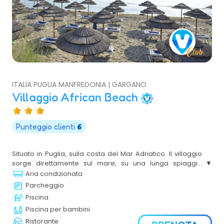
ITALIA PUGLIA MANFREDONIA | GARGANO
Villaggio African Beach
Punteggio clienti
6
Situato in Puglia, sulla costa del Mar Adriatico. Il villaggio
sorge direttamente sul mare, su una lunga spiaggia
attrezzata con ombrelloni a pagoda, lettini e sdraio. Si
Aria condizionata
propone in formula hotel con diverse possibilità di
Parcheggio
alloggio, un´ampia scelta servizi per i bambini, lo sport ed
Piscina
il divertimento.
Piscina per bambini
Ristorante