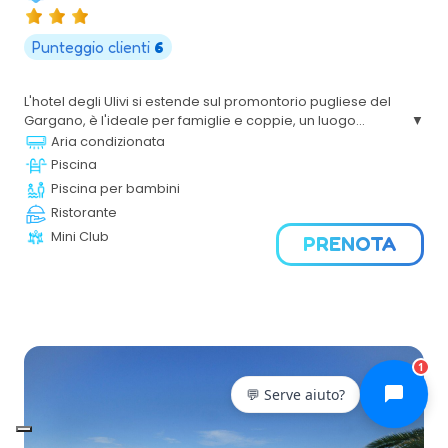
Punteggio clienti
6
L'hotel degli Ulivi si estende sul promontorio pugliese del
Gargano, è l'ideale per famiglie e coppie, un luogo
esclusivo che, sposandosi con la natura incontaminata, lo
Aria condizionata
rende unico nel suo genere e ti permette di godere di tutti
Piscina
i servizi con estrema facilità.
Piscina per bambini
Ristorante
Mini Club
PRENOTA
1
💬 Serve aiuto?