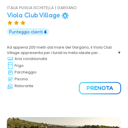
ITALIA PUGLIA ISCHITELLA | GARGANO
Viola Club Village
Punteggio clienti
6
Ad appena 200 metri dal mare del Gargano, il Viola Club
Village appresenta per i turisti la meta ideale per
trascorrere vacanze rilassanti e confortevoli. Non
Aria condizionata
mancheranno per una vacanza indimenticabile serate
Frigo
danzanti con musica dal vivo e animazione per grandi i
Parcheggio
piccini.
Piscina
Ristorante
PRENOTA