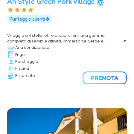
Ah Style Green Park Village
Punteggio clienti
8
Villaggio a 4 stelle, oﬀre ai suoi clienti una gamma
completa di servizi e attività. Immerso nel verde e
incastonato tra le meraviglie del Gargano, è l'ideale per
Aria condizionata
famiglie con bambini, per vivere una vacanza da
Frigo
ricordare tra natura, divertimento e buona cucina.
Parcheggio
Piscina
Ristorante
PRENOTA