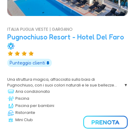
ITALIA PUGLIA VIESTE | GARGANO
Pugnochiuso Resort - Hotel Del Faro
Punteggio clienti
8
Una struttura magica, affacciata sulla baia di
Pugnochiuso, con i suoi colori naturali e le sue bellezze
mozzafiato. Grazie ad un'offerta turistica diversificata e in
Aria condizionata
grado di dare la giusta soluzione di soggiorno, si propone
Piscina
come il Resort ideale per famiglie e coppie.
Piscina per bambini
Ristorante
Mini Club
PRENOTA