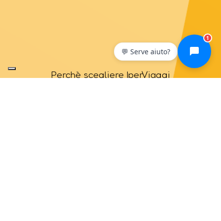
1
💬 Serve aiuto?
Perchè scegliere IperViaggi
Viaggia con noi per
un'esperienza fatta su misura
Scopri di più