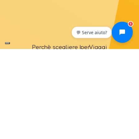
1
💬 Serve aiuto?
Perchè scegliere IperViaggi
Viaggia con noi per
un'esperienza fatta su misura
Scopri di più