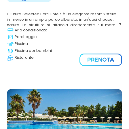
Il Futura Selected Berti Hotels è un elegante resort 5 stelle
immerso in un ampio parco alberato, in un'oasi di pace e
natura. La struttura si affaccia direttamente sul mare.
Aria condizionata
Ideale per famiglie, coppie e gruppi di amici, offre servizi
di alta qualità, un’animazione coinvolgente e una
Parcheggio
ristorazione raffinata. Un'oasi di relax e divertimento per
Piscina
una vacanza all'insegna del comfort e della natura.
Piscina per bambini
Ristorante
PRENOTA