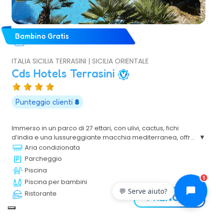
Bambino Gratis
ITALIA SICILIA TERRASINI | SICILIA ORIENTALE
Cds Hotels Terrasini
Punteggio clienti
8
Immerso in un parco di 27 ettari, con ulivi, cactus, fichi
d’india e una lussureggiante macchia mediterranea, offre
agli Ospiti un panorama di incomparabile bellezza sul
Aria condizionata
Golfo di Castellammare. Quasi tutte le camere, le ampie
Parcheggio
terrazze, le piscine, i ristoranti e i bar si inseriscono
Piscina
armoniosamente sulla scogliera che digrada verso il
1
Piscina per bambini
mare e godono di una vista mozzafiato. La sua posizione
💬 Serve aiuto?
strategica permette di raggiungere facilmente numerosi
Ristorante
PRENOTA
siti di alto valore storico, naturalistico e culturale.