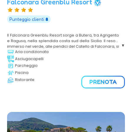
Falconara Greenblu Resort
Punteggio clienti
8
Il Falconara Greenblu Resort sorge a Butera, tra Agrigento
e Ragusa, nella splendida costa sud della Sicilia. Il resort,
immerso nel verde, alle pendici del Catello di Falconara, si
Aria condizionata
divide in due aree: la Club House, dove si trovano i servizi
principali, e la Residenza, la parte storica della struttura,
Asciugacapelli
un tempo alloggio della servitù del castello e oggi sede di
Parcheggio
alcune camere. Dal fascino naturalistico e storico il
Piscina
Falconara Greenblu Resort è la scelta perfetta per delle
Ristorante
vacanze indimenticabili in Sicilia.
PRENOTA