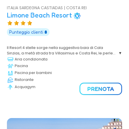
ITALIA SARDEGNA CASTIADAS | COSTA REI
Limone Beach Resort
Punteggio clienti
8
Il Resort 4 stelle sorge nella suggestiva baia di Cala
Sinzias, a metà strada tra Villasimius e Costa Rei, le perle
della costa Sud Est della Sardegna. È un villaggio ideale
Aria condizionata
per famiglie con bambini, con una spiaggia di sabbia
Piscina
bianca e sottile e con un mare che va a digradare, ideale
Piscina per bambini
per trascorrere le giornate all’insegna del relax e del
Ristorante
divertimento.
Acquagym
PRENOTA