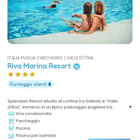
ITALIA PUGLIA CAROVIGNO | VALLE D'ITRIA
Riva Marina Resort
Punteggio clienti
8
Splendido Resort situato al confine tra Salento e “Valle
d’Itria”, immerso in un tipico paesaggio pugliese tra
muretti a secco, eleganti e curati giardini e costruzioni
Aria condizionata
tipicamente mediterranee. Il mare incontaminato, il
Parcheggio
divertimento, l’eleganza e il benessere offrono all’Ospite
Piscina
la possibilità di vivere un soggiorno indimenticabile.
Piscina per bambini