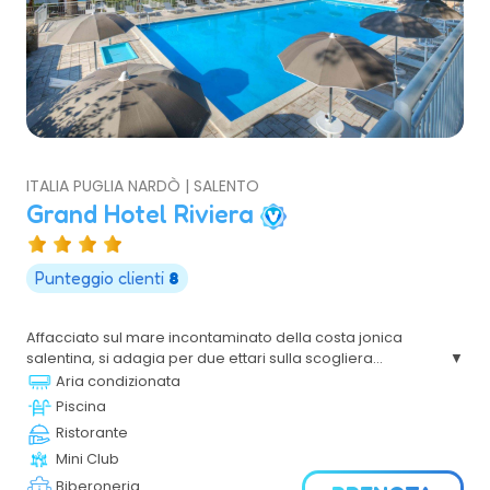
ITALIA PUGLIA NARDÒ | SALENTO
Grand Hotel Riviera
Punteggio clienti
8
Affacciato sul mare incontaminato della costa jonica
salentina, si adagia per due ettari sulla scogliera
terrazzata sino al mare, tra pini e rigogliosa macchia
Aria condizionata
mediterranea, offrendo uno dei più suggestivi scenari
Piscina
sulla baia di Gallipoli.
Ristorante
Mini Club
Biberoneria