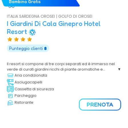
Bambino Gratis
ITALIA SARDEGNA OROSEI | GOLFO DI OROSEI
I Giardini Di Cala Ginepro Hotel
Resort
Punteggio clienti
8
Il resort si compone di tre corpi separati ed è immerso nel
verde di curati giardini ricchi di piante aromatiche e
vegetazione che inebriano i sensi con profumi
Aria condizionata
mediterranei. Con recenti ristrutturazioni e ampliamenti
Asciugacapelli
renderà il soggiorno sempre più comodo e piacevole.
Cassetta di sicurezza
Parcheggio
Ristorante
PRENOTA