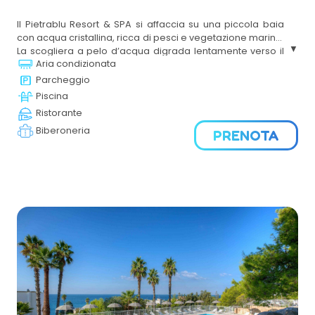
Il Pietrablu Resort & SPA si affaccia su una piccola baia
con acqua cristallina, ricca di pesci e vegetazione marina.
La scogliera a pelo d’acqua digrada lentamente verso il
Aria condizionata
fondale color smeraldo, creando in molti punti suggestive
piscine naturali. La spiaggia, di sabbia e scogli piatti, è
Parcheggio
attrezzata con ombrelloni, lettini, area VIP con gazebo e
Piscina
comode passerelle per immergersi nel blu dipinto di blu
Ristorante
del mare di Polignano.
Biberoneria
PRENOTA