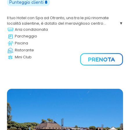
Punteggio clienti
8
Il tuo Hotel con Spa ad Otranto, una tra le più rinomate
località salentine, è dotato del meraviglioso centro
benessere “Il Melograno”. Grazie alla sua strategica
Aria condizionata
posizione, gli Ospiti avranno la possibilità di visitare le
Parcheggio
bellezze dei luoghi che lo circondano.
Piscina
Ristorante
Mini Club
PRENOTA