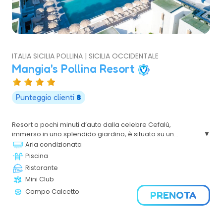
ITALIA SICILIA POLLINA | SICILIA OCCIDENTALE
Mangia's Pollina Resort
Punteggio clienti
8
Resort a pochi minuti d’auto dalla celebre Cefalù,
immerso in uno splendido giardino, è situato su un
promontorio che domina il mare e la meravigliosa e
Aria condizionata
suggestiva spiaggia nera. Un complesso nuovo,
Piscina
moderno, elegante e confortevole.
Ristorante
Mini Club
Campo Calcetto
PRENOTA