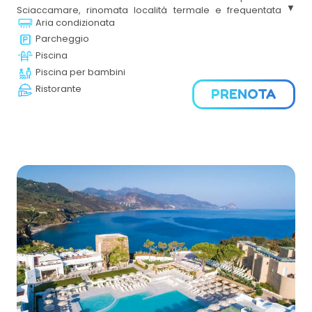
Sciaccamare, rinomata località termale e frequentata
Aria condizionata
stazione balneare. E’ l’ideale per delle vacanze rilassanti
in Sicilia e al tempo stesso animate.
Parcheggio
Piscina
Piscina per bambini
Ristorante
PRENOTA