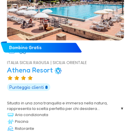
Bambino Gratis
ITALIA SICILIA RAGUSA | SICILIA ORIENTALE
Athena Resort
Punteggio clienti
8
Situato in una zona tranquilla e immersa nella natura,
rappresenta la scelta perfetta per chi desidera
trascorrere le proprie vacanze in Sicilia all'insegna del
Aria condizionata
relax e del divertimento. Circondato da giardini curati e
Piscina
collocato all'interno della suggestiva Riserva del Pino di
Ristorante
Aleppo, questo incantevole resort in Sicilia offre