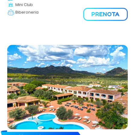
Mini Club
un'esperienza unica a pochi minuti di navetta da una
magnifica spiaggia privata con sabbia fine e acque
Biberoneria
PRENOTA
limpide che degradano dolcemente, ideale per le
famiglie e per chi cerca tranquillità e comfort.