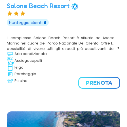
Solone Beach Resort
Punteggio clienti
6
Il complesso Solone Beach Resort è situato ad Ascea
Marina nel cuore del Parco Nazionale Del Cilento. Offre la
possibilità di vivere tutti gli aspetti più accattivanti del
Aria condizionata
territorio del Parco, dai suggestivi scavi archeologici di
Velia, l’antica Elea, a soli 350 metri, alle indimenticabili
Asciugacapelli
atmosfere naturali e ambientali contornate da un mare
Frigo
cristallino insignito ormai da molti anni dalla Bandiera Blu.
Parcheggio
Piscina
PRENOTA