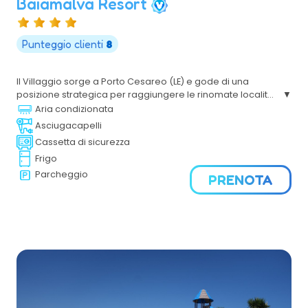
Baiamalva Resort
Punteggio clienti
8
Il Villaggio sorge a Porto Cesareo (LE) e gode di una
posizione strategica per raggiungere le rinomate località
di Gallipoli e le marine di Ugento. Il Mare, il Sole,
Aria condizionata
l'accoglienza cordiale renderanno piacevoli le tue
Asciugacapelli
vacanze nel Salento.
Cassetta di sicurezza
Frigo
Parcheggio
PRENOTA