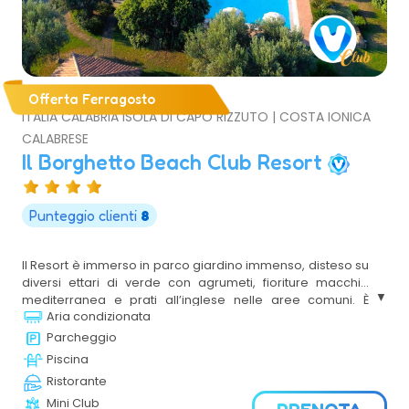
Offerta Ferragosto
ITALIA CALABRIA ISOLA DI CAPO RIZZUTO | COSTA IONICA
CALABRESE
Il Borghetto Beach Club Resort
Punteggio clienti
8
Il Resort è immerso in parco giardino immenso, disteso su
diversi ettari di verde con agrumeti, fioriture macchia
mediterranea e prati all’inglese nelle aree comuni. È
Aria condizionata
situato in posizione privilegiata, in un’oasi di naturale di
sabbia fine, con mare a fondale basso effetto laguna,
Parcheggio
protetta da vegetazione e racchiusa tra scogliere. Il
Piscina
Resort è composto da un grande viale di entrata alberato
Ristorante
che porta alla Club House dove è posizionato il
Mini Club
ricevimento e dove il relax si consuma nelle sale