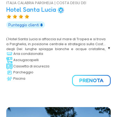
ITALIA CALABRIA PARGHELIA | COSTA DEGLI DEI
Hotel Santa Lucia
Punteggio clienti
8
L'Hotel Santa Lucia si affaccia sul mare di Tropea e si trova
a Parghelia, in posizione centrale e strategica sulla Costa
degli Dei: lunghe spiagge bianche e acque cristalline,
Aria condizionata
imponenti scogliere e una natura spettacolare. Aperto da
aprile a ottobre, Hotel Santa Lucia è ideale per le tue
Asciugacapelli
vacanze in famiglia con bambini e ragazzi, di coppia e di
Cassetta di sicurezza
gruppo in un ambiente protetto e dotato di ogni comfort,
Parcheggio
nella Calabria più bella, tutta da esplorare.
Piscina
PRENOTA