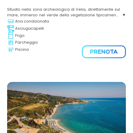
Situato nella zona archeologica di Velia, direttamente sul
mare, immerso nel verde della vegetazione tipicamente
mediterranea. La grande piscina attrezzata e la comoda
Aria condizionata
spiaggia privata la rendono ideale per famiglie con
Asciugacapelli
bambini. sicuri in cui muoversi.
Frigo
Parcheggio
Piscina
PRENOTA