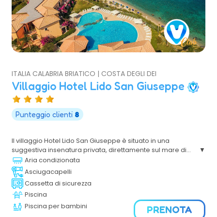
ITALIA CALABRIA BRIATICO | COSTA DEGLI DEI
Villaggio Hotel Lido San Giuseppe
Punteggio clienti
8
Il villaggio Hotel Lido San Giuseppe è situato in una
suggestiva insenatura privata, direttamente sul mare di
Briatico,si trova sulla costa tirrenica calabrese, a ridosso
Aria condizionata
di una bellissima spiaggia privata con ampi spazi verdi
Asciugacapelli
per il relax di tutta la famiglia. Il Villaggio dista pochi
Cassetta di sicurezza
chilometri da Tropea, Capo Vaticano e Pizzo Calabro.
Piscina
Piscina per bambini
PRENOTA