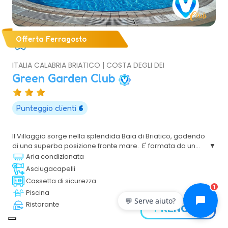
Offerta Ferragosto
ITALIA CALABRIA BRIATICO | COSTA DEGLI DEI
Green Garden Club
Punteggio clienti
6
Il Villaggio sorge nella splendida Baia di Briatico, godendo
di una superba posizione fronte mare. E' formata da un
corpo centrale dove sono ubicati i vari servizi e da diverse
Aria condizionata
villette sparse in cui è possibile alloggiare in camere e in
Asciugacapelli
appartamenti.
Cassetta di sicurezza
1
Piscina
💬 Serve aiuto?
Ristorante
PRENOTA