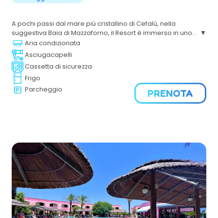
A pochi passi dal mare più cristallino di Cefalù, nella
suggestiva Baia di Mazzaforno, il Resort è immerso in uno
splendido giardino mediterraneo, un luogo speciale per
Aria condizionata
trascorrere le vacanze in coppia o con la propria famiglia.
Asciugacapelli
Cassetta di sicurezza
Frigo
Parcheggio
PRENOTA