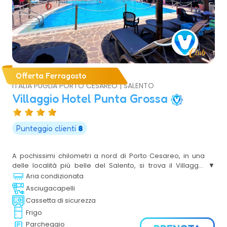
Offerta Ferragosto
ITALIA PUGLIA PORTO CESAREO | SALENTO
Villaggio Hotel Punta Grossa
Punteggio clienti
8
A pochissimi chilometri a nord di Porto Cesareo, in una
delle località più belle del Salento, si trova il Villaggio
turistico Punta Grossa. Posto direttamente sul Mar Ionio,
Aria condizionata
nell’area del Parco Marino di Porto Cesareo, il villaggio è
Asciugacapelli
completamente immerso nella natura, tra il bosco
Cassetta di sicurezza
dell’Arneo, il Parco di Castiglione e le aree protette Palude
Frigo
del Conte e Dune Costiere.
Parcheggio