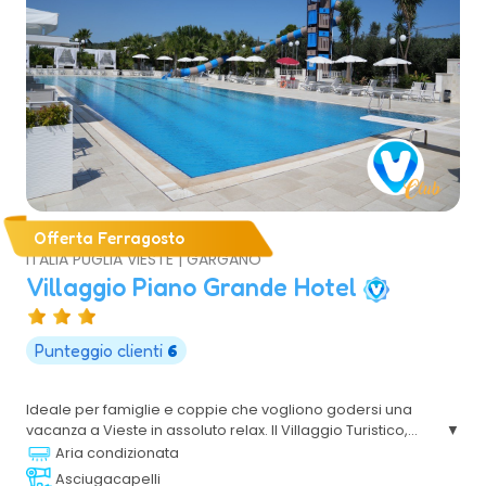
Offerta Ferragosto
ITALIA PUGLIA VIESTE | GARGANO
Villaggio Piano Grande Hotel
Punteggio clienti
6
Ideale per famiglie e coppie che vogliono godersi una
vacanza a Vieste in assoluto relax. Il Villaggio Turistico,
immerso nel verde, si trova sul tratto di costa che va da
Aria condizionata
Vieste a Peschici, in uno degli scenari più suggestivi del
Asciugacapelli