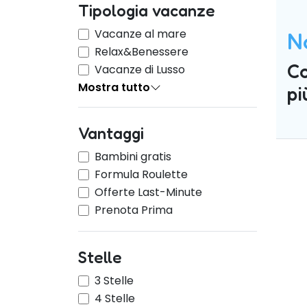
Tipologia vacanze
Vacanze al mare
N
Relax&Benessere
Co
Vacanze di Lusso
Mostra tutto
pi
Vantaggi
Bambini gratis
Formula Roulette
Offerte Last-Minute
Prenota Prima
Stelle
3 Stelle
4 Stelle