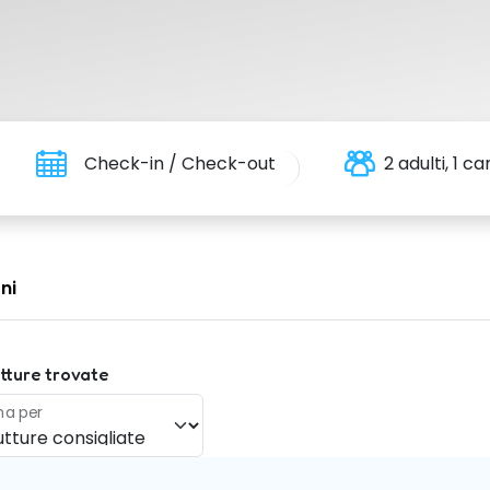
Check-in / Check-out
2 adulti, 1 
ni
tture trovate
na per