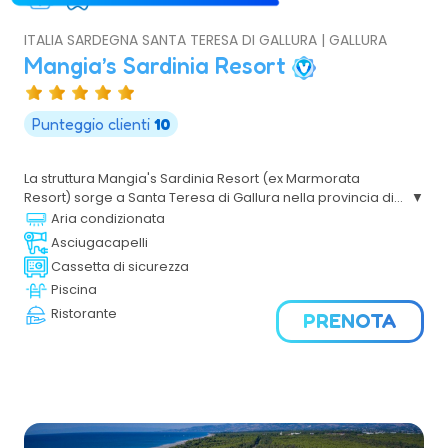
ITALIA SARDEGNA SANTA TERESA DI GALLURA | GALLURA
Mangia’s Sardinia Resort
Punteggio clienti
10
La struttura Mangia's Sardinia Resort (ex Marmorata
Resort) sorge a Santa Teresa di Gallura nella provincia di
Sassari a 63 km dall'aeroporto di Olbia, a 65 km dal porto
Aria condizionata
di Olbia, a 67 km dal porto di Golfo Aranci, a 105 km dal
Asciugacapelli
porto di Porto Torres e a 5 km dal centro abitato di Santa
Cassetta di sicurezza
Teresa di Gallura. E' situato nel punto più settentrionale
Piscina
della Sardegna, in cima ad un promontorio che si
affaccia sul mare e si compone di due corpi denominati
Ristorante
PRENOTA
"Maddalena" e "Caprera", il primo ospita una parte delle
sistemazioni e tutti i servizi comuni, il secondo la restante
parte delle sistemazioni.