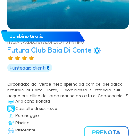
Bambino Gratis
ITALIA SARDEGNA ALGHERO | STINTINO
Futura Club Baia Di Conte
Punteggio clienti
8
Circondato dal verde nella splendida cornice del parco
naturale di Porto Conte, il complesso si affaccia sulle
acque cristalline dell'area marina protetta di Capocaccia
Aria condizionata
e regala ogni giorno lo spettacolo unico di un panorama
senza eguali. Il Villaggio si compone di un corpo centrale
Cassetta di sicurezza
dove sono presenti tutti i servizi principali e di tre strutture
Parcheggio
a forma di semicerchio in cui sono collocate le camere.
Piscina
Dista 17 km dalla splendida Alghero, definita la "Città del
Ristorante
Corallo", racchiusa all'interno di una secolare cinta
PRENOTA