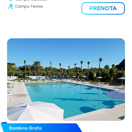
rinunciare alla movida o andare alla scoperta delle
Campo Tennis
PRENOTA
bellezze naturali dell’Isola. L’architettura del Grand Hotel e
la grande piscina di acqua dolce, circondate da prati
curati e florida macchia mediterranea, regalano
un’atmosfera di privacy e tranquillità. All’interno dei suoi
giardini, immersa nella pace di un paesaggio dalla
bellezza incomparabile, il Grand Hotel ospita infine
un’ampia villa privata con vista panoramica sul mare,
perfetta per soggiorni esclusivi.
Bambino Gratis