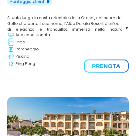
Punteggio clienti
8
Situato lungo la costa orientale della
Orosei
, nel cuore del
Golfo che porta il suo nome, l’Alba Dorata Resort è un’oasi
di eleganza e tranquillità immersa nella natura
Aria condizionata
incontaminata della Sardegna. Circondato da macchia
mediterranea profumata e affacciato su un mare
Frigo
cristallino, il resort offre un perfetto equilibrio tra comfort
Parcheggio
moderno e autenticità del territorio.
Piscina
Ping Pong
PRENOTA