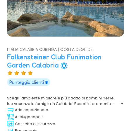
ITALIA CALABRIA CURINGA | COSTA DEGLI DEI
Falkensteiner Club Funimation
Garden Calabria
Punteggio clienti
8
Scegli l'ambiente migliore e più adatto ai bambini per le
tue vacanze in famiglia in Calabria! Resort interamente
rinnovato è immerso in un verde lussureggiante e molto
Aria condizionata
curato, villaggio ideale per divertirsi e farsi trascinare
Asciugacapelli
dalle bellezze del posto
Cassetta di sicurezza
Parcheggio