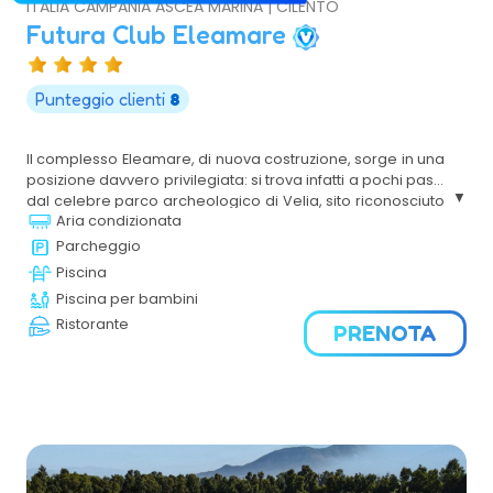
ITALIA CAMPANIA ASCEA MARINA | CILENTO
Futura Club Eleamare
Punteggio clienti
8
Il complesso Eleamare, di nuova costruzione, sorge in una
posizione davvero privilegiata: si trova infatti a pochi passi
dal celebre parco archeologico di Velia, sito riconosciuto
Aria condizionata
come Patrimonio Mondiale dell’Umanità, e a ridosso di
una lunga spiaggia di sabbia fine facilmente
Parcheggio
raggiungibile. L’ambiente curato e confortevole, unito
Piscina
all’ottima cucina ispirata ai sapori del territorio e alla
Piscina per bambini
varietà dei servizi offerti, rende la struttura perfetta per
Ristorante
soggiorni in famiglia o con gli amici.
PRENOTA