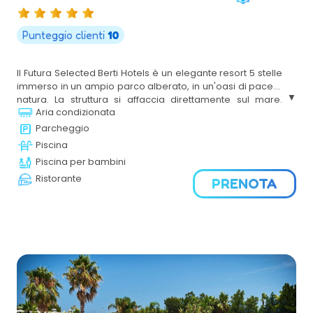
Punteggio clienti
10
Il Futura Selected Berti Hotels è un elegante resort 5 stelle
immerso in un ampio parco alberato, in un'oasi di pace e
natura. La struttura si affaccia direttamente sul mare.
Aria condizionata
Ideale per famiglie, coppie e gruppi di amici, offre servizi
di alta qualità, un’animazione coinvolgente e una
Parcheggio
ristorazione raffinata. Un'oasi di relax e divertimento per
Piscina
una vacanza all'insegna del comfort e della natura.
Piscina per bambini
Ristorante
PRENOTA