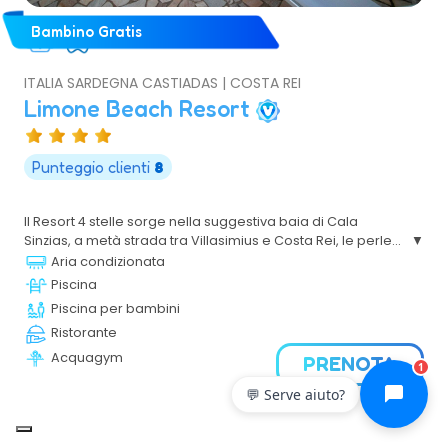
Bambino Gratis
ITALIA SARDEGNA CASTIADAS | COSTA REI
Limone Beach Resort
Punteggio clienti
8
Il Resort 4 stelle sorge nella suggestiva baia di Cala
Sinzias, a metà strada tra Villasimius e Costa Rei, le perle
della costa Sud Est della Sardegna. È un villaggio ideale
Aria condizionata
per famiglie con bambini, con una spiaggia di sabbia
Piscina
bianca e sottile e con un mare che va a digradare, ideale
Piscina per bambini
per trascorrere le giornate all’insegna del relax e del
Ristorante
divertimento.
Acquagym
PRENOTA
1
💬 Serve aiuto?