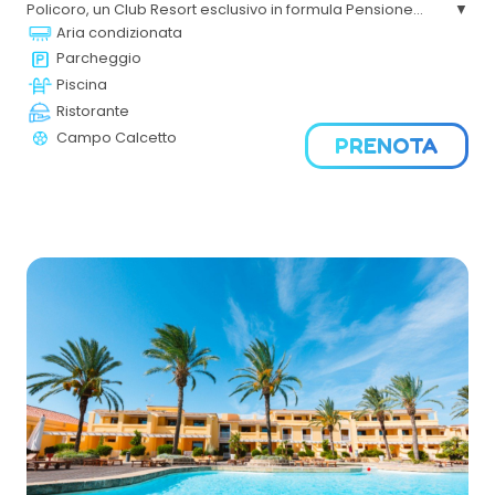
Policoro, un Club Resort esclusivo in formula Pensione
Completa , consigliato a coppie e single, famiglie con
Aria condizionata
bambini e ragazzi, amanti del mare, della nautica e della
Parcheggio
natura.
Piscina
Ristorante
Campo Calcetto
PRENOTA