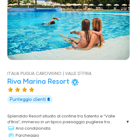
ITALIA PUGLIA CAROVIGNO | VALLE D'ITRIA
Riva Marina Resort
Punteggio clienti
8
Splendido Resort situato al confine tra Salento e “Valle
d’Itria”, immerso in un tipico paesaggio pugliese tra
muretti a secco, eleganti e curati giardini e costruzioni
Aria condizionata
tipicamente mediterranee. Il mare incontaminato, il
Parcheggio