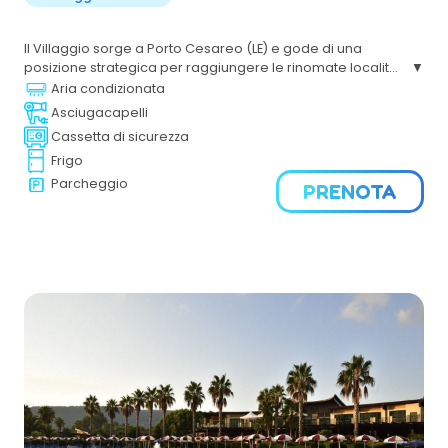
Il Villaggio sorge a Porto Cesareo (LE) e gode di una
posizione strategica per raggiungere le rinomate località
di Gallipoli e le marine di Ugento. Il Mare, il Sole,
Aria condizionata
l'accoglienza cordiale renderanno piacevoli le tue
Asciugacapelli
vacanze nel Salento.
Cassetta di sicurezza
Frigo
Parcheggio
PRENOTA