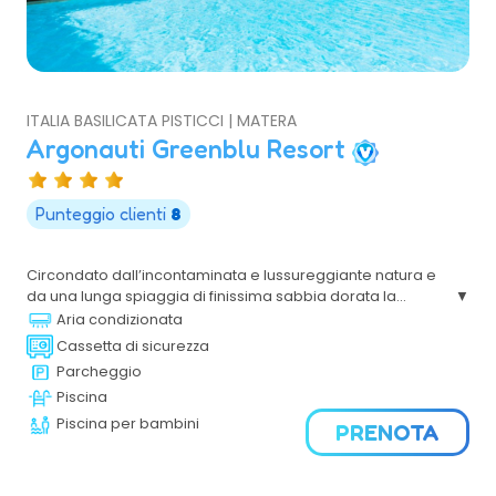
ITALIA BASILICATA PISTICCI | MATERA
Argonauti Greenblu Resort
Punteggio clienti
8
Circondato dall’incontaminata e lussureggiante natura e
da una lunga spiaggia di finissima sabbia dorata la
struttura, con la sua architettura dai caldi colori, linee
Aria condizionata
morbide e gli arredi in tipico stile lucano, si inserisce con
Cassetta di sicurezza
eleganza nel suggestivo contesto ambientale.
Parcheggio
Piscina
Piscina per bambini
PRENOTA