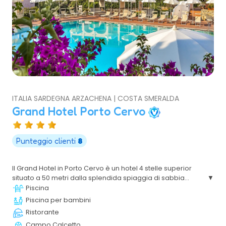
ITALIA SARDEGNA ARZACHENA | COSTA SMERALDA
Grand Hotel Porto Cervo
Punteggio clienti
8
Il Grand Hotel in Porto Cervo è un hotel 4 stelle superior
situato a 50 metri dalla splendida spiaggia di sabbia
bianca di Cala Granu, nel cuore della Costa Smeralda,
Piscina
uno degli angoli più famosi della Sardegna. La posizione
Piscina per bambini
privilegiata rispetto al mare, l’accesso alla spiaggia e la
Ristorante
vicinanza a tutti i servizi, lo rendono meta ideale per chi
Campo Calcetto
ama trascorrere una vacanza in relax senza dover