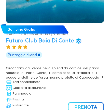
Bambino Gratis
ITALIA SARDEGNA ALGHERO | STINTINO
Futura Club Baia Di Conte
Punteggio clienti
8
Circondato dal verde nella splendida cornice del parco
naturale di Porto Conte, il complesso si affaccia sulle
acque cristalline dell'area marina protetta di Capocaccia
Aria condizionata
e regala ogni giorno lo spettacolo unico di un panorama
senza eguali. Il Villaggio si compone di un corpo centrale
Cassetta di sicurezza
dove sono presenti tutti i servizi principali e di tre strutture
Parcheggio
a forma di semicerchio in cui sono collocate le camere.
Piscina
Dista 17 km dalla splendida Alghero, definita la "Città del
Ristorante
Corallo", racchiusa all'interno di una secolare cinta
PRENOTA