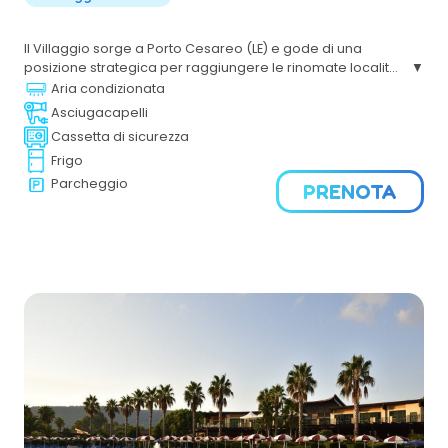
Il Villaggio sorge a Porto Cesareo (LE) e gode di una
posizione strategica per raggiungere le rinomate località
di Gallipoli e le marine di Ugento. Il Mare, il Sole,
Aria condizionata
l'accoglienza cordiale renderanno piacevoli le tue
Asciugacapelli
vacanze nel Salento.
Cassetta di sicurezza
Frigo
Parcheggio
PRENOTA