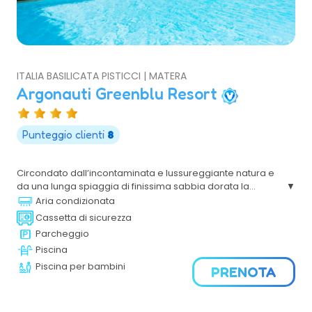
ITALIA BASILICATA PISTICCI | MATERA
Argonauti Greenblu Resort
Punteggio clienti
8
Circondato dall’incontaminata e lussureggiante natura e
da una lunga spiaggia di finissima sabbia dorata la
struttura, con la sua architettura dai caldi colori, linee
Aria condizionata
morbide e gli arredi in tipico stile lucano, si inserisce con
Cassetta di sicurezza
eleganza nel suggestivo contesto ambientale.
Parcheggio
Piscina
Piscina per bambini
PRENOTA