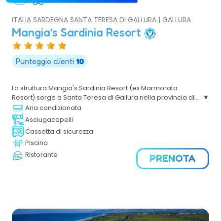
ITALIA SARDEGNA SANTA TERESA DI GALLURA | GALLURA
Mangia’s Sardinia Resort
Punteggio clienti
10
La struttura Mangia's Sardinia Resort (ex Marmorata
Resort) sorge a Santa Teresa di Gallura nella provincia di
Sassari a 63 km dall'aeroporto di Olbia, a 65 km dal porto
Aria condizionata
di Olbia, a 67 km dal porto di Golfo Aranci, a 105 km dal
Asciugacapelli
porto di Porto Torres e a 5 km dal centro abitato di Santa
Cassetta di sicurezza
Teresa di Gallura. E' situato nel punto più settentrionale
Piscina
della Sardegna, in cima ad un promontorio che si
affaccia sul mare e si compone di due corpi denominati
Ristorante
PRENOTA
"Maddalena" e "Caprera", il primo ospita una parte delle
sistemazioni e tutti i servizi comuni, il secondo la restante
parte delle sistemazioni.