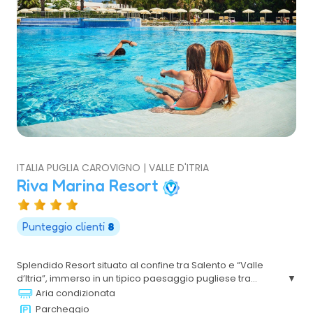
ITALIA PUGLIA CAROVIGNO | VALLE D'ITRIA
Riva Marina Resort
Punteggio clienti
8
Splendido Resort situato al confine tra Salento e “Valle
d’Itria”, immerso in un tipico paesaggio pugliese tra
muretti a secco, eleganti e curati giardini e costruzioni
Aria condizionata
tipicamente mediterranee. Il mare incontaminato, il
Parcheggio