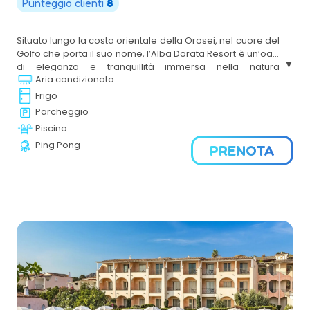
Punteggio clienti
8
Situato lungo la costa orientale della
Orosei
, nel cuore del
Golfo che porta il suo nome, l’Alba Dorata Resort è un’oasi
di eleganza e tranquillità immersa nella natura
Aria condizionata
incontaminata della Sardegna. Circondato da macchia
mediterranea profumata e affacciato su un mare
Frigo
cristallino, il resort offre un perfetto equilibrio tra comfort
Parcheggio
moderno e autenticità del territorio.
Piscina
Ping Pong
PRENOTA