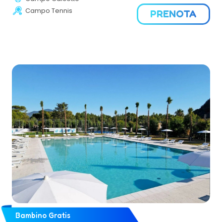
rinunciare alla movida o andare alla scoperta delle
Campo Tennis
PRENOTA
bellezze naturali dell’Isola. L’architettura del Grand Hotel e
la grande piscina di acqua dolce, circondate da prati
curati e florida macchia mediterranea, regalano
un’atmosfera di privacy e tranquillità. All’interno dei suoi
giardini, immersa nella pace di un paesaggio dalla
bellezza incomparabile, il Grand Hotel ospita infine
un’ampia villa privata con vista panoramica sul mare,
perfetta per soggiorni esclusivi.
Bambino Gratis