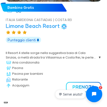
Bambino Gratis
ITALIA SARDEGNA CASTIADAS | COSTA REI
Limone Beach Resort
Punteggio clienti
8
Il Resort 4 stelle sorge nella suggestiva baia di Cala
Sinzias, a metà strada tra Villasimius e Costa Rei, le perle
della costa Sud Est della Sardegna. È un villaggio ideale
Aria condizionata
per famiglie con bambini, con una spiaggia di sabbia
Piscina
bianca e sottile e con un mare che va a digradare, ideale
Piscina per bambini
per trascorrere le giornate all’insegna del relax e del
Ristorante
divertimento.
Acquagym
PRENOTA
1
💬 Serve aiuto?