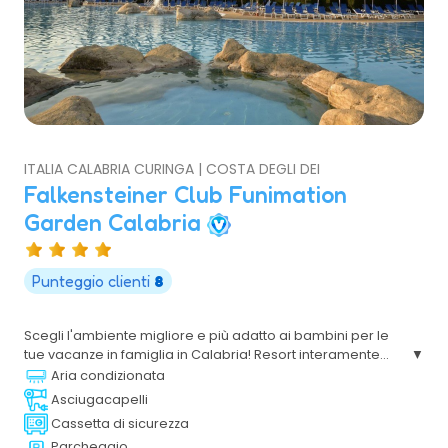
ITALIA CALABRIA CURINGA | COSTA DEGLI DEI
Falkensteiner Club Funimation
Garden Calabria
Punteggio clienti
8
Scegli l'ambiente migliore e più adatto ai bambini per le
tue vacanze in famiglia in Calabria! Resort interamente
rinnovato è immerso in un verde lussureggiante e molto
Aria condizionata
curato, villaggio ideale per divertirsi e farsi trascinare
Asciugacapelli
dalle bellezze del posto
Cassetta di sicurezza
Parcheggio