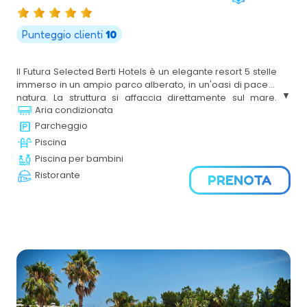
Punteggio clienti
10
Il Futura Selected Berti Hotels è un elegante resort 5 stelle
immerso in un ampio parco alberato, in un'oasi di pace e
natura. La struttura si affaccia direttamente sul mare.
Aria condizionata
Ideale per famiglie, coppie e gruppi di amici, offre servizi
di alta qualità, un’animazione coinvolgente e una
Parcheggio
ristorazione raffinata. Un'oasi di relax e divertimento per
Piscina
una vacanza all'insegna del comfort e della natura.
Piscina per bambini
Ristorante
PRENOTA