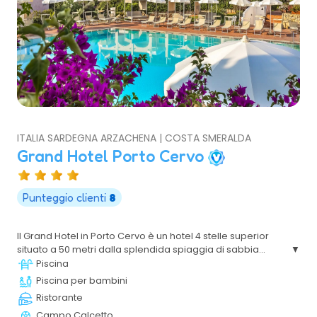
ITALIA SARDEGNA ARZACHENA | COSTA SMERALDA
Grand Hotel Porto Cervo
Punteggio clienti
8
Il Grand Hotel in Porto Cervo è un hotel 4 stelle superior
situato a 50 metri dalla splendida spiaggia di sabbia
bianca di Cala Granu, nel cuore della Costa Smeralda,
Piscina
uno degli angoli più famosi della Sardegna. La posizione
Piscina per bambini
privilegiata rispetto al mare, l’accesso alla spiaggia e la
Ristorante
vicinanza a tutti i servizi, lo rendono meta ideale per chi
Campo Calcetto
ama trascorrere una vacanza in relax senza dover