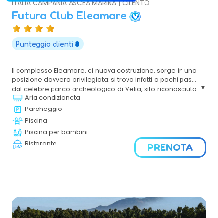
ITALIA CAMPANIA ASCEA MARINA | CILENTO
Futura Club Eleamare
Punteggio clienti
8
Il complesso Eleamare, di nuova costruzione, sorge in una
posizione davvero privilegiata: si trova infatti a pochi passi
dal celebre parco archeologico di Velia, sito riconosciuto
Aria condizionata
come Patrimonio Mondiale dell’Umanità, e a ridosso di
una lunga spiaggia di sabbia fine facilmente
Parcheggio
raggiungibile. L’ambiente curato e confortevole, unito
Piscina
all’ottima cucina ispirata ai sapori del territorio e alla
Piscina per bambini
varietà dei servizi offerti, rende la struttura perfetta per
Ristorante
soggiorni in famiglia o con gli amici.
PRENOTA