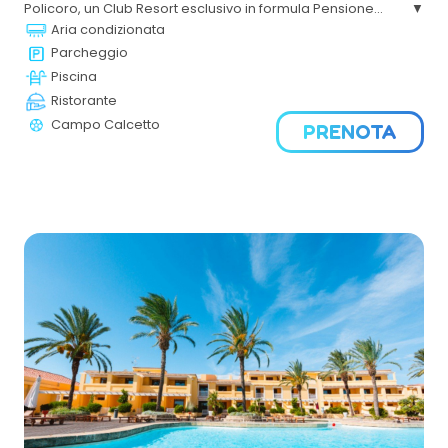
Policoro, un Club Resort esclusivo in formula Pensione
Completa , consigliato a coppie e single, famiglie con
Aria condizionata
bambini e ragazzi, amanti del mare, della nautica e della
Parcheggio
natura.
Piscina
Ristorante
Campo Calcetto
PRENOTA