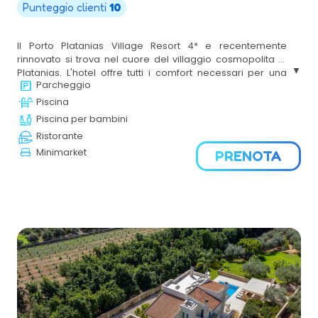
Punteggio clienti
10
Il Porto Platanias Village Resort 4* e recentemente
rinnovato si trova nel cuore del villaggio cosmopolita di
Platanias. L'hotel offre tutti i comfort necessari per una
Parcheggio
vacanza rilassante: un'atmosfera familiare, attenzione ai
dettagli, camere arredate in stile elegante e un ambiente
Piscina
esterno tranquillo con piccoli sentieri pittoreschi, piazze e
Piscina per bambini
giardini pieni di fiori.
Ristorante
Minimarket
PRENOTA