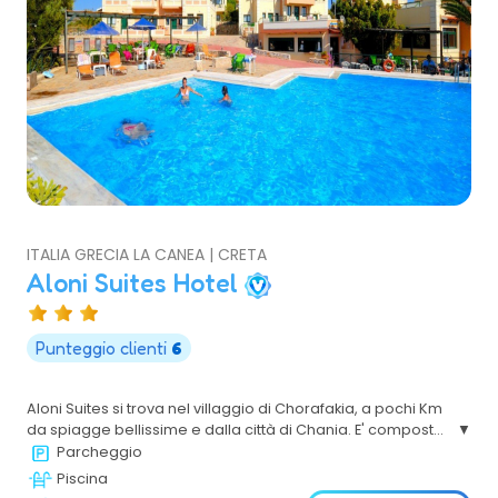
ITALIA GRECIA LA CANEA | CRETA
Aloni Suites Hotel
Punteggio clienti
6
Aloni Suites si trova nel villaggio di Chorafakia, a pochi Km
da spiagge bellissime e dalla città di Chania. E' composto
da 16 lussuosi appartamenti climatizzati con 2 o 3 camere
Parcheggio
da letto, un soggiorno e cucine completamente
Piscina
attrezzate. Ha 2 piscine, una delle quali è per bambini.