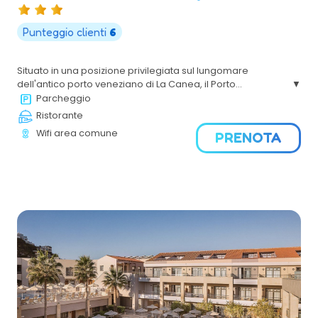
Punteggio clienti
6
Situato in una posizione privilegiata sul lungomare
dell'antico porto veneziano di La Canea, il Porto
Veneziano Hotel offre viste panoramiche e alloggi dal
Parcheggio
design minimale in stile marittimo.
Ristorante
Wifi area comune
PRENOTA