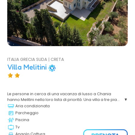
ITALIA GRECIA SUDA | CRETA
Villa Melitini
Le persone in cerca di una vacanza di lusso a Chania
hanno Melitini nella loro lista di priorità. Una villa a tre piani,
che copre 4000 m² di superficie, contiene molteplici
Aria condizionata
attività all'aperto. Include una grande piscina, un'area
Parcheggio
giardino, splendidi alberi, vegetazione e un vigneto
Piscina
biologico. Il cortile è appositamente costruito per ospitare
Tv
una grande piscina (82 m²). Goditi queste strutture
durante il tuo soggiorno nella privacy della nostra villa.
Angolo Cottura