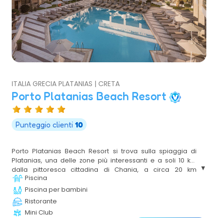
ITALIA GRECIA PLATANIAS | CRETA
Porto Platanias Beach Resort
Punteggio clienti
10
Porto Platanias Beach Resort si trova sulla spiaggia di
Platanias, una delle zone più interessanti e a soli 10 km
dalla pittoresca cittadina di Chania, a circa 20 km
Piscina
dall'aeroporto internazionale di Chania e a breve distanza
in auto da tutti i principali punti di interesse di Creta
Piscina per bambini
occidentale.
Ristorante
Mini Club