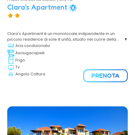
Clara's Apartment
Clara's Apartment è un monolocale indipendente in un
piccolo residence di sole 8 unità, situato nel cuore della
zona di Kounoupidiana ad Akrotiri, a breve distanza dalle
Aria condizionata
spiagge più belle e interessanti nei pressi di Chania e a
Asciugacapelli
pochi metri da ristoranti, supermercati, farmacie e bar.
Frigo
Tv
Angolo Cottura
PRENOTA