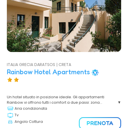
ITALIA GRECIA DARATSOS | CRETA
Rainbow Hotel Apartments
Un hotel situato in posizione ideale. Gli appartamenti
Rainbow vi offrono tutti i comfort a due passi: zona
circostante abbastanza trafficata per le generazioni più
Aria condizionata
giovani, ma abbastanza tranquilla da darvi
Tv
quell'atmosfera di vacanza davvero rilassante di cui
Angolo Cottura
PRENOTA
avete bisogno per le vostre vacanze in famiglia.