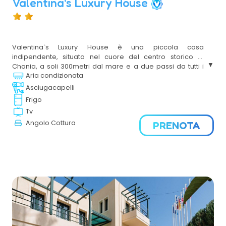
Valentina's Luxury House
Valentina`s Luxury House è una piccola casa
indipendente, situata nel cuore del centro storico di
Chania, a soli 300metri dal mare e a due passi da tutti i
Aria condizionata
caratteristici locali del centro e del famoso porto antico.
Ideale per la coppia che vuole vivere nel calore del
Asciugacapelli
centro, con i suoi caratteristici borghi, negozi e ristoranti
Frigo
tipici Cretesi.
Tv
Angolo Cottura
PRENOTA