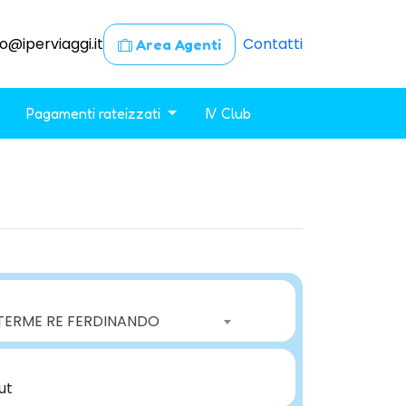
fo@iperviaggi.it
Contatti
Area Agenti
Pagamenti rateizzati
IV Club
TERME RE FERDINANDO
?
ut