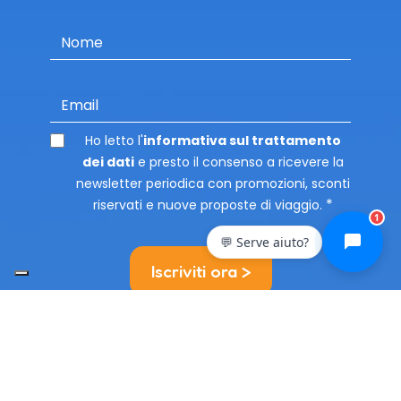
Nome
Email
Ho letto l'
informativa sul trattamento
dei dati
e presto il consenso a ricevere la
newsletter periodica con promozioni, sconti
riservati e nuove proposte di viaggio.
1
💬 Serve aiuto?
Iscriviti ora >