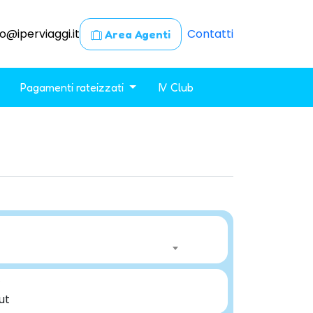
fo@iperviaggi.it
Contatti
Area Agenti
Pagamenti rateizzati
IV Club
?
ut