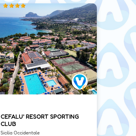
Offert
CEFALU' RESORT SPORTING
HOTEL 
CLUB
Costa Deg
Sicilia Occidentale