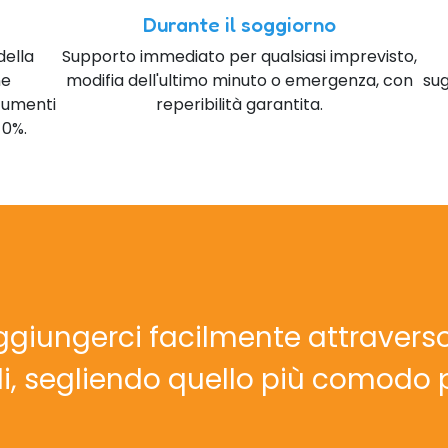
Durante il soggiorno
della
Supporto immediato per qualsiasi imprevisto,
ne
modifia dell'ultimo minuto o emergenza, con
sug
ocumenti
reperibilità garantita.
 0%.
ggiungerci facilmente attraverso
i, segliendo quello più comodo p